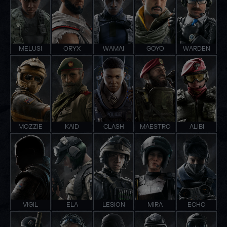
MELUSI
ORYX
WAMAI
GOYO
WARDEN
MOZZIE
KAID
CLASH
MAESTRO
ALIBI
VIGIL
ELA
LESION
MIRA
ECHO