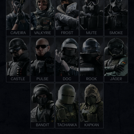
CAVEIRA
VALKYRIE
FROST
MUTE
SMOKE
CASTLE
PULSE
DOC
ROOK
JÄGER
BANDIT
TACHANKA
KAPKAN