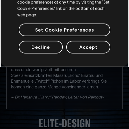
cookie preferences at any time by visiting the “Set
jugendliches Getöse eigentlich völlig abgeht. Als ich ihn
Cookie Preferences” link on the bottom of each
danach fragte, sagte er nur: „Mute ist ein cleverer
Bursche.“ Es klang fast so, als wäre er ein bisschen
web page.
neidisch. Ich frage mich, ob Baker gerne wie Mute
gewesen wäre. [...]
Set Cookie Preferences
Baker ist keinesfalls ein Technikverweigerer, hegt aber
Technologien gegenüber eine prinzipielle Abneigung. Für
Decline
Accept
ihn sind sie Werkzeuge – wie Hämmer oder
Schraubendreher – und nicht mehr. Ihn ärgert die
Vorstellung, dass sich seine Mitmenschen zu sehr auf
technische Errungenschaften verlassen. Ich schlage vor,
dass er ein wenig Zeit mit unseren
Spezialeinsatzkräften Masaru „Echo“ Enatsu und
Emmanuelle „Twitch“ Pichon im Labor verbringt. Sie
können eine ganze Menge voneinander lernen.
– Dr. Harishva „Harry“ Pandey, Leiter von Rainbow
ELITE-DESIGN