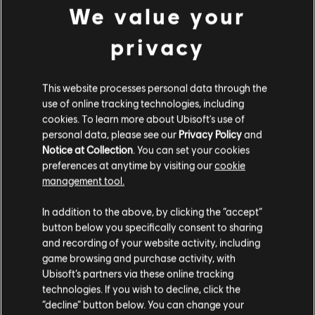
etwas mehr anstrengen, damit er mir vertraut. [...]
We value your
Baker ist an der Küste aufgewachsen und hat somit
privacy
eine starke Bindung zum Wasser. Wir haben unser
gesamtes Treffen an Bord seines Schiffes verbracht und
dabei auf die kalte See hinausgesehen. Ich selbst bin
nicht sonderlich geschickt. Als Kind war ein
This website processes personal data through the
Papierflieger das höchste der Gefühle, was meine
use of online tracking technologies, including
Bastelqualitäten anbelangt. Daher wollte ich wissen, was
cookies. To learn more about Ubisoft's use of
Baker am Bootsbau und am Arbeiten mit den eigenen
personal data, please see our
Privacy Policy
and
Händen so gefällt. Er entgegnete mir, dass er zunächst
Notice at Collection
. You can set your cookies
einmal die dafür nötige Präzision schätzt und darüber
preferences at anytime by visiting our
cookie
hinaus gerne Dinge aus Holz gestaltet, die einen
management tool.
bestimmten Zweck erfüllen. Ich sagte, dass das so
ähnlich wohl auch für die Ausbildung seiner Schützlinge
In addition to the above, by clicking the “accept”
gelte. Aber er sagte, dass das „Warum“, das uns
„Normalos“ so überaus wichtig ist, für ihn keine große
button below you specifically consent to sharing
Bedeutung hat. [...]
and recording of your website activity, including
game browsing and purchase activity, with
Zu seinen wenigen engen Freunden zählt
Ubisoft’s partners via these online tracking
Spezialeinsatzkraft Seamus „Sledge“ Cowden. Mich hat
technologies. If you wish to decline, click the
überrascht, wie tolerant Baker sich gegenüber
“decline” button below. You can change your
Spezialeinsatzkraft Mark „Mute“ Chandar gibt, da Baker