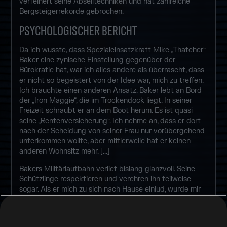
verfeinert seine Abseiltechniken und hat zahlreiche
Bergsteigerrekorde gebrochen.
PSYCHOLOGISCHER BERICHT
Da ich wusste, dass Spezialeinsatzkraft Mike „Thatcher“
Baker eine zynische Einstellung gegenüber der
Bürokratie hat, war ich alles andere als überrascht, dass
er nicht so begeistert von der Idee war, mich zu treffen.
Ich brauchte einen anderen Ansatz. Baker lebt an Bord
der „Iron Maggie“, die im Trockendock liegt. In seiner
Freizeit schraubt er an dem Boot herum. Es ist quasi
seine „Rentenversicherung“. Ich nehme an, dass er dort
nach der Scheidung von seiner Frau nur vorübergehend
unterkommen wollte, aber mittlerweile hat er keinen
anderen Wohnsitz mehr. [...]
Bakers Militärlaufbahn verlief bislang glanzvoll. Seine
Schützlinge respektieren und verehren ihn teilweise
sogar. Als er mich zu sich nach Hause einlud, wurde mir
schnell klar, warum ihn alle als bodenständig
beschreiben. Es steckt mehr hinter Bakers schroffer,
geradliniger Fassade – ich musste mich einfach nur