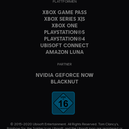
PLATTFORMEN
XBOX GAME PASS
XBOX SERIES X|S
XBOX ONE
PLAYSTATION®5
PLAYSTATION®4
UBISOFT CONNECT
AMAZON LUNA
PARTNER
NVIDIA GEFORCE NOW
BLACKNUT
© 2015–2020 Ubisoft Entertainment. All Rights Reserved. Tom Clancy’s,
Rainbow Six, the Soldier Icon, Ubisoft, and the Ubisoft logo are registered or