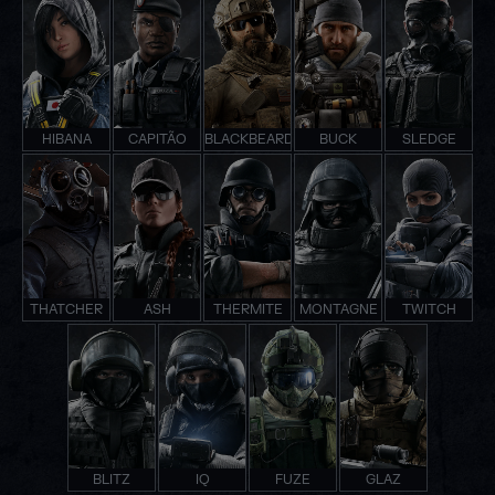
HIBANA
CAPITÃO
BLACKBEARD
BUCK
SLEDGE
THATCHER
ASH
THERMITE
MONTAGNE
TWITCH
BLITZ
IQ
FUZE
GLAZ