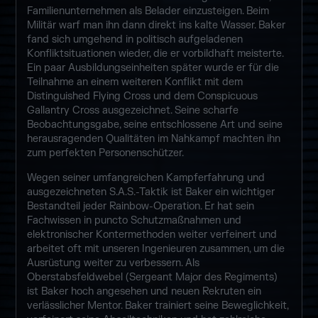
Familienunternehmen als Belader einzusteigen. Beim
Militär warf man ihn dann direkt ins kalte Wasser. Baker
fand sich umgehend in politisch aufgeladenen
Konfliktsituationen wieder, die er vorbildhaft meisterte.
Ein paar Ausbildungseinheiten später wurde er für die
Teilnahme an einem weiteren Konflikt mit dem
Distinguished Flying Cross und dem Conspicuous
Gallantry Cross ausgezeichnet. Seine scharfe
Beobachtungsgabe, seine entschlossene Art und seine
herausragenden Qualitäten im Nahkampf machten ihn
zum perfekten Personenschützer.
Wegen seiner umfangreichen Kampferfahrung und
ausgezeichneten S.A.S.-Taktik ist Baker ein wichtiger
Bestandteil jeder Rainbow-Operation. Er hat sein
Fachwissen in puncto Schutzmaßnahmen und
elektronischer Kontermethoden weiter verfeinert und
arbeitet oft mit unseren Ingenieuren zusammen, um die
Ausrüstung weiter zu verbessern. Als
Oberstabsfeldwebel (Sergeant Major des Regiments)
ist Baker hoch angesehen und neuen Rekruten ein
verlässlicher Mentor. Baker trainiert seine Beweglichkeit,