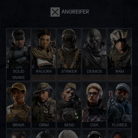
ANGREIFER
SOLID
RAUORA
STRIKER
DEIMOS
RAM
SNAKE
BRAVA
GRIM
SENS
OSA
FLORES