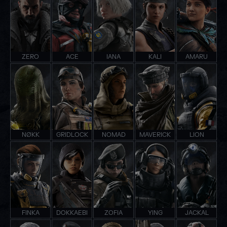
ZERO
ACE
IANA
KALI
AMARU
NØKK
GRIDLOCK
NOMAD
MAVERICK
LION
FINKA
DOKKAEBI
ZOFIA
YING
JACKAL