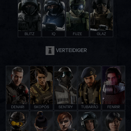
BLITZ
IQ
FUZE
GLAZ
VERTEIDIGER
DENARI
SKOPÓS
SENTRY
TUBARÃO
FENRIR