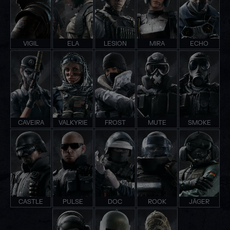
VIGIL
ELA
LESION
MIRA
ECHO
CAVEIRA
VALKYRIE
FROST
MUTE
SMOKE
CASTLE
PULSE
DOC
ROOK
JÄGER