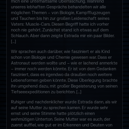
mich eine unterhaltsame Überraschung. Während
unseres lebhaften Gesprächs behandelten wir alle
möglichen Themen – von Biologie, Kampfflugzeugen
und Tauchen bis hin zur großen Leidenschaft seines
Vaters: Muscle-Cars. Diesen Begriff hatte ich vorher
noch nie gehört. Zunächst stand ich etwas auf dem
Schlauch. Aber dann zeigte Estrada mir ein paar Bilder.
[…]
Wir sprachen auch darüber, wie fasziniert er als Kind
schon von Biologie und Chemie gewesen war. Dass er
Astronaut werden wollte und – wie er lachend anmerkte
– immer noch werden könnte. Er ist von dem Gedanken
fasziniert, dass es irgendwo da draußen noch weitere
Lebensformen geben könnte. Diese Überlegung brachte
ihn umgehend dazu, mit großer Begeisterung von seinen
Tiefseeexpeditionen zu berichten. […]
Ruhiger und nachdenklicher wurde Estrada dann, als wir
auf seine Mutter zu sprechen kamen. Er wurde sehr
ernst und seine Stimme hatte plötzlich einen
wehmütigen Unterton. Seine Mutter war es auch, der
zuerst auffiel, wie gut er im Erkennen und Deuten von