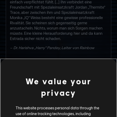
einfach verpflichtet fühlt. […] Ihn verbindet eine
Freundschaft mit Spezialeinsatzkraft Jordan „Thermite“
Trace, aber zwischen ihm und Spezialeinsatzkraft
Monika „IQ“ Weiss besteht eine gewisse professionelle
Rivalität. Sie scheinen sich gegenseitig gerne
anzustacheln. Nichts, worum man sich Sorgen machen
müsste. Eine kleine Herausforderung hier und da kann
Estrada sicher nicht schaden.
– Dr. Harishva „Harry“ Pandey, Leiter von Rainbow
ELITE-DESIGN
We value your
privacy
This website processes personal data through the
use of online tracking technologies, including