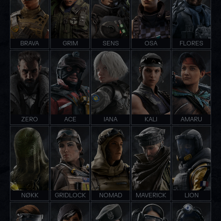
BRAVA
GRIM
SENS
OSA
FLORES
ZERO
ACE
IANA
KALI
AMARU
NØKK
GRIDLOCK
NOMAD
MAVERICK
LION