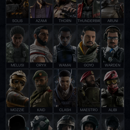
SOLIS
AZAMI
THORN
THUNDERBIRD
ARUNI
MELUSI
ORYX
WAMAI
GOYO
WARDEN
MOZZIE
KAID
CLASH
MAESTRO
ALIBI