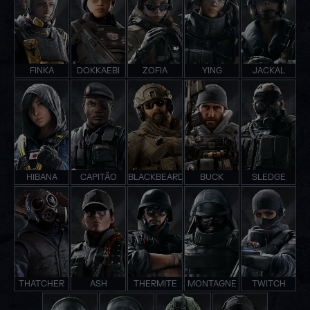
FINKA
DOKKAEBI
ZOFIA
YING
JACKAL
HIBANA
CAPITÃO
BLACKBEARD
BUCK
SLEDGE
THATCHER
ASH
THERMITE
MONTAGNE
TWITCH