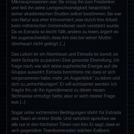
Mikroexpressionen war. Sie erzog ihn zum Freidenker
und ließ ihn seine Lerngeschwindigkeit hinsichtlich
seiner akademischen Studien selbst bestimmen. Sie war
von Natur aus eher introvertiert, was durch ihre Arbeit
beim militärischen Geheimdienst noch verstärkt wurde.
Da es Estrada so leicht fällt, andere zu lesen, ärgert es
ihn augenscheinlich, dass ihm das bei seiner Mutter
überhaupt nicht gelingt. […]
Das Leben ist ein Abenteuer und Estrada ist bereit, es
beim Schopfe zu packen. Eine gesunde Einstellung. Ich
frage mich, wie sich seine euphorische Energie auf die
Gruppe auswirkt. Estrada berichtete mir, dass er sich
vorgenommen habe, mehr „im Augenblick“ zu leben und
sich zu „entschleunigen“. Er will achtsamer werden. Ich
fragte ihn, ob ihn irgendjemand zu dieser neuen
Sichtweise ermutigt hätte, aber er wich meiner Frage
aus. […]
Sogar unter extremsten Bedingungen steht für Estrada
das Team an erster Stelle. Und natürlich sprechen sie
alle nur in den höchsten Tönen von ihm. Er sagt, dass er
sich gegenüber Teamkameraden solchen Kalibers