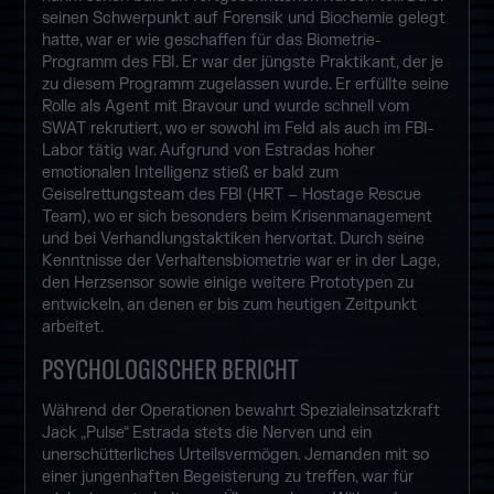
seinen Schwerpunkt auf Forensik und Biochemie gelegt
hatte, war er wie geschaffen für das Biometrie-
Programm des FBI. Er war der jüngste Praktikant, der je
zu diesem Programm zugelassen wurde. Er erfüllte seine
Rolle als Agent mit Bravour und wurde schnell vom
SWAT rekrutiert, wo er sowohl im Feld als auch im FBI-
Labor tätig war. Aufgrund von Estradas hoher
emotionalen Intelligenz stieß er bald zum
Geiselrettungsteam des FBI (HRT – Hostage Rescue
Team), wo er sich besonders beim Krisenmanagement
und bei Verhandlungstaktiken hervortat. Durch seine
Kenntnisse der Verhaltensbiometrie war er in der Lage,
den Herzsensor sowie einige weitere Prototypen zu
entwickeln, an denen er bis zum heutigen Zeitpunkt
arbeitet.
PSYCHOLOGISCHER BERICHT
Während der Operationen bewahrt Spezialeinsatzkraft
Jack „Pulse“ Estrada stets die Nerven und ein
unerschütterliches Urteilsvermögen. Jemanden mit so
einer jungenhaften Begeisterung zu treffen, war für