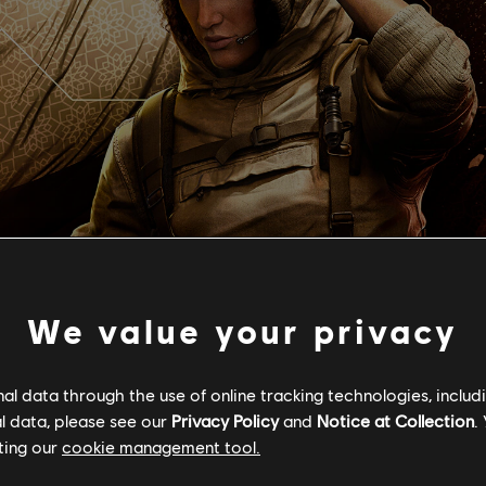
We value your privacy
GEBURTSDATUM
GEB
l data through the use of online tracking technologies, includ
l data, please see our
Privacy Policy
and
Notice at Collection
.
27. Juli (Alter: 39)
Ma
ting our
cookie management tool.