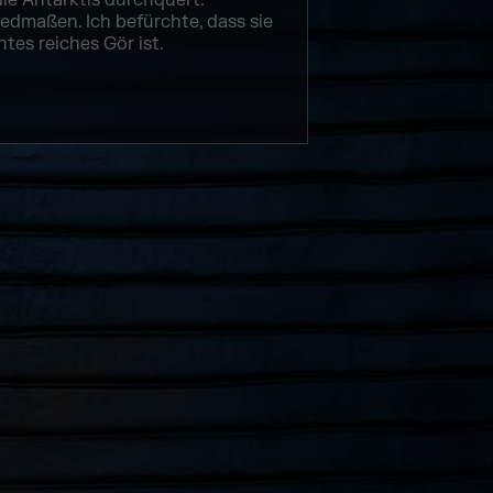
die Antarktis durchquert.
liedmaßen. Ich befürchte, dass sie
tes reiches Gör ist.