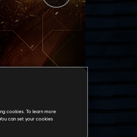
URTSORT
ing cookies. To learn more
 You can set your cookies
rrakesch, Marokko.