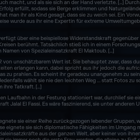
h macht, und als sie sich an der Hand verletzte. […] Durch 
rfolg erfüllt, sodass sie Berge erklimmen und Naturgelände m
t man ihr als Kind gesagt, dass sie zu weich sei. Ein Vorwu
Weise wurde aus ihr eine Expertin für extreme Umweltumgeb
erfügt über eine beispiellose Widerstandskraft gegenüber 
en Kreisen berühmt. Tatsächlich stieß ich in einem Forschun
en Namen von Spezialeinsatzkraft El Maktoub. […]
IGR von unschätzbarem Wert ist. Sie behauptet zwar, dass du
ten erlangen kann, dabei spricht aus ihr jedoch die aufri
as zu prahlen. Es scheint ihr geradezu unangenehm zu sein
enfalls wählt sie nie den leichten Weg ... statt Fotos zu sc
 ihre Tatkraft. […]
chen Laufbahn in der Festung stationiert war, durchlief sie e
aft Jalal El Fassi. Es wäre faszinierend, sie unter ander
egnete sie einer Reihe zurückgezogen lebender Gruppen, w
ise eignete sie sich diplomatische Fähigkeiten im Umgang 
ialeinsatzkräfte aus der ganzen Welt, aber keiner von ihnen