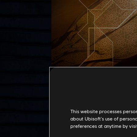
RICHTIGER NAME
This website processes persona
about Ubisoft's use of persona
Sanaa El Maktoub
preferences at anytime by visi