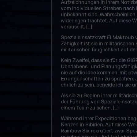
Aufzeichnungen in ihrem Notizbuc
vom individuellen Streben nach E
unbekannt sind. Wahrscheinlich ha
widerlegen trachtet. Auf diese 
vorauseilt. […]
Spezialeinsatzkraft El Maktoub v
Zähigkeit ist sie in militärisch
militärischer Tauglichkeit auf d
Kein Zweifel, dass sie für die G
Überlebens- und Planungsfähigkei
nie auf die Idee kommen, mit etw
Errungenschaften zu sprechen. Jed
ehrlich zu sein, beneide ich sie um
Als sie zu Beginn ihrer militäris
der Führung von Spezialeinsatzkr
einem Team zu sehen. […]
Während ihrer Expeditionen beg
Nenzen in Sibirien. Auf diese We
Rainbow Six rekrutiert zwar Spez