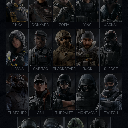
FINKA
DOKKAEBI
ZOFIA
YING
JACKAL
HIBANA
CAPITÃO
BLACKBEARD
BUCK
SLEDGE
THATCHER
ASH
THERMITE
MONTAGNE
TWITCH