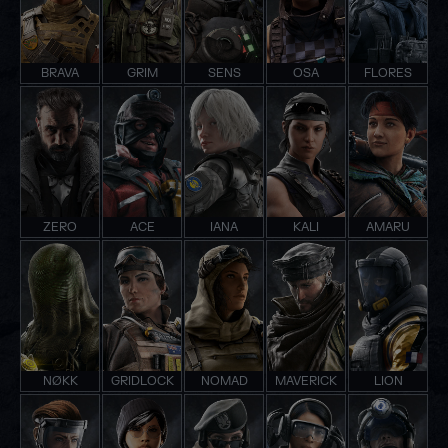
BRAVA
GRIM
SENS
OSA
FLORES
ZERO
ACE
IANA
KALI
AMARU
NØKK
GRIDLOCK
NOMAD
MAVERICK
LION