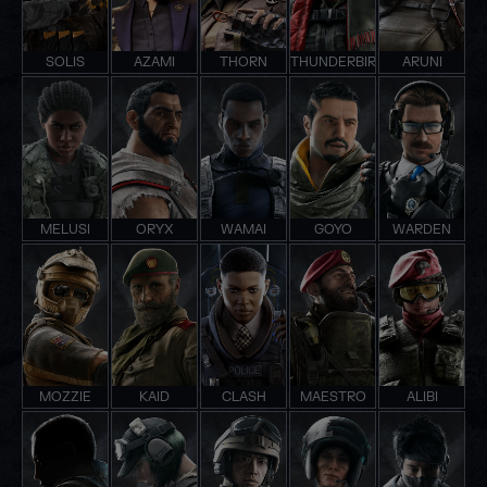
SOLIS
AZAMI
THORN
THUNDERBIRD
ARUNI
MELUSI
ORYX
WAMAI
GOYO
WARDEN
MOZZIE
KAID
CLASH
MAESTRO
ALIBI