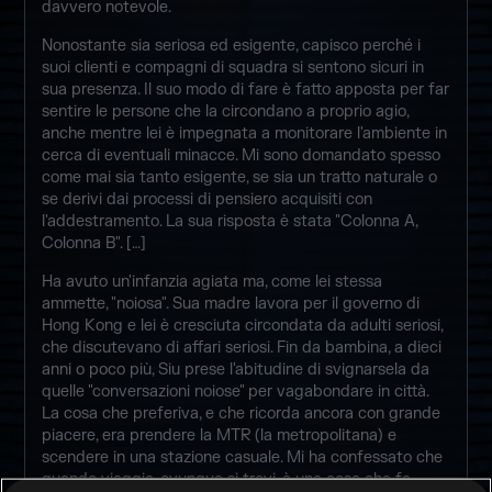
davvero notevole.
Nonostante sia seriosa ed esigente, capisco perché i
suoi clienti e compagni di squadra si sentono sicuri in
sua presenza. Il suo modo di fare è fatto apposta per far
sentire le persone che la circondano a proprio agio,
anche mentre lei è impegnata a monitorare l'ambiente in
cerca di eventuali minacce. Mi sono domandato spesso
come mai sia tanto esigente, se sia un tratto naturale o
se derivi dai processi di pensiero acquisiti con
l'addestramento. La sua risposta è stata "Colonna A,
Colonna B". […]
Ha avuto un'infanzia agiata ma, come lei stessa
ammette, "noiosa". Sua madre lavora per il governo di
Hong Kong e lei è cresciuta circondata da adulti seriosi,
che discutevano di affari seriosi. Fin da bambina, a dieci
anni o poco più, Siu prese l'abitudine di svignarsela da
quelle "conversazioni noiose" per vagabondare in città.
La cosa che preferiva, e che ricorda ancora con grande
piacere, era prendere la MTR (la metropolitana) e
scendere in una stazione casuale. Mi ha confessato che
quando viaggia, ovunque si trovi, è una cosa che fa