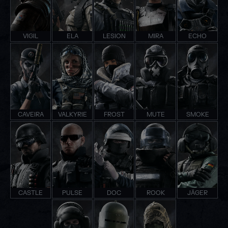
VIGIL
ELA
LESION
MIRA
ECHO
CAVEIRA
VALKYRIE
FROST
MUTE
SMOKE
CASTLE
PULSE
DOC
ROOK
JÄGER