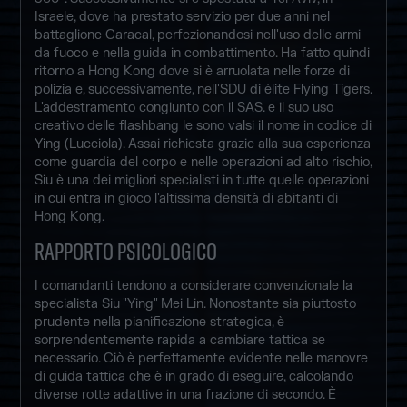
Israele, dove ha prestato servizio per due anni nel
battaglione Caracal, perfezionandosi nell'uso delle armi
da fuoco e nella guida in combattimento. Ha fatto quindi
ritorno a Hong Kong dove si è arruolata nelle forze di
polizia e, successivamente, nell'SDU di élite Flying Tigers.
L'addestramento congiunto con il SAS. e il suo uso
creativo delle flashbang le sono valsi il nome in codice di
Ying (Lucciola). Assai richiesta grazie alla sua esperienza
come guardia del corpo e nelle operazioni ad alto rischio,
Siu è una dei migliori specialisti in tutte quelle operazioni
in cui entra in gioco l'altissima densità di abitanti di
Hong Kong.
RAPPORTO PSICOLOGICO
I comandanti tendono a considerare convenzionale la
specialista Siu "Ying" Mei Lin. Nonostante sia piuttosto
prudente nella pianificazione strategica, è
sorprendentemente rapida a cambiare tattica se
necessario. Ciò è perfettamente evidente nelle manovre
di guida tattica che è in grado di eseguire, calcolando
diverse rotte adattive in una frazione di secondo. È