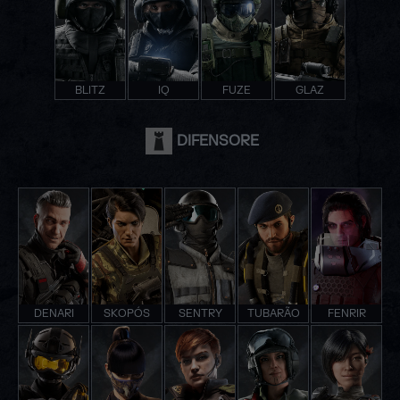
BLITZ
IQ
FUZE
GLAZ
DIFENSORE
DENARI
SKOPÓS
SENTRY
TUBARÃO
FENRIR