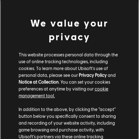
ancora se ha del tempo libero. Sostiene che il modo
migliore di conoscere una città è lasciare che ti
sorprenda. […]
We value your
È un peccato che questo spirito d'avventura non si
rifletta nel suo fascicolo ufficiale. Grazie alla nostra
privacy
conversazione ho capito che Siu ha una passione
smisurata per l'avventura e un entusiasmo intrepido per
le nuove esperienze. Si entusiasma senza alcun pudore
This website processes personal data through the
all'idea di operazioni congiunte ed è spesso una dei
use of online tracking technologies, including
primi a offrirsi volontaria.
cookies. To learn more about Ubisoft's use of
Totalmente dedita alla sua carriera e al suo ruolo nelle
personal data, please see our
Privacy Policy
and
forze dell'ordine, il suo impegno è praticamente
Notice at Collection
. You can set your cookies
incrollabile... e questo spesso costringe i suoi superiori a
preferences at anytime by visiting our
cookie
ordinarle di prendersi una vacanza. La sua serietà può
management tool.
venire fraintesa. Credo sia una persona che calcola
meticolosamente ogni rischio. Sa come seminare il caos
In addition to the above, by clicking the “accept”
tra gli avversari e come destabilizzarli. La squadra la
button below you specifically consent to sharing
considera un elemento prezioso ma lei esige una
and recording of your website activity, including
leadership chiara e strategica, pertanto invito i
game browsing and purchase activity, with
comandanti a non sottovalutarla.
Ubisoft’s partners via these online tracking