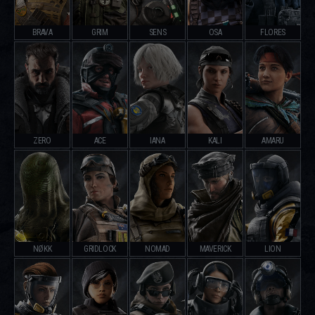
BRAVA
GRIM
SENS
OSA
FLORES
ZERO
ACE
IANA
KALI
AMARU
NØKK
GRIDLOCK
NOMAD
MAVERICK
LION