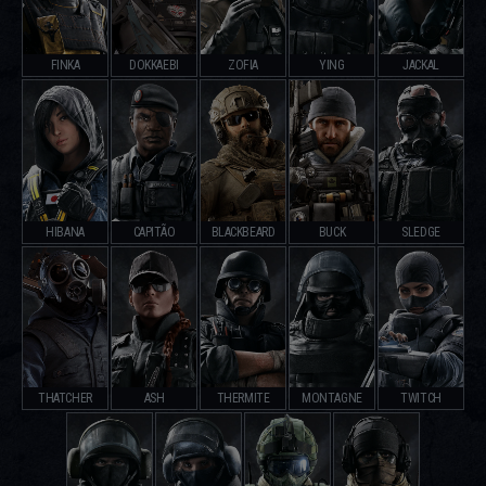
FINKA
DOKKAEBI
ZOFIA
YING
JACKAL
HIBANA
CAPITÃO
BLACKBEARD
BUCK
SLEDGE
THATCHER
ASH
THERMITE
MONTAGNE
TWITCH