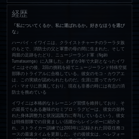
経歴
「私についてくるか、私に運ばれるか。好きなほうを選び
な」
ハーパイ・イワイニは、クライストチャーチのラーラタ族
のもとで、消防士の父と軍曹の母の間に生まれた。そして
両親の足跡をたどり、ニュージーランド軍（Ngāti
Tumatauenga）に入隊した。わずか3年で大尉となったイワ
イニはその後、2回の挑戦を経てニュージーランド特殊空挺
部隊のトライアルに合格している。彼女のモコ・カウアエ
は、この実績が認められたものだ。生涯に渡ってカウパ
パ・マオリに所属しており、現在も非番の時には有志の消
防士を務めている
イワイニは本格的なトレーニング習慣を維持しており、そ
の延長でもある趣味のセミプロ・ラグビーは、彼女の並外
れた身体調整力と状況認識力に寄与しているという。彼女
は特殊部隊での目覚ましい活躍からレインボーに紹介さ
れ、ストライカー訓練では2003年に記録された回収任務コ
ースの最速タイムを更新した。その後彼女は、ヘレフォー