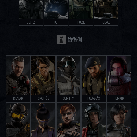
BLITZ
IQ
FUZE
GLAZ
防衛側
DENARI
SKOPÓS
SENTRY
TUBARÃO
FENRIR