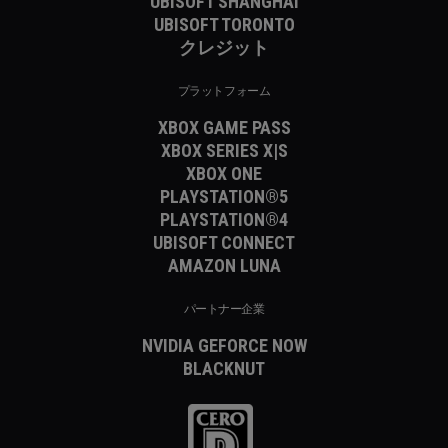
UBISOFT SHANGHAI
UBISOFT TORONTO
クレジット
プラットフォーム
XBOX GAME PASS
XBOX SERIES X|S
XBOX ONE
PLAYSTATION®5
PLAYSTATION®4
UBISOFT CONNECT
AMAZON LUNA
パートナー企業
NVIDIA GEFORCE NOW
BLACKNUT