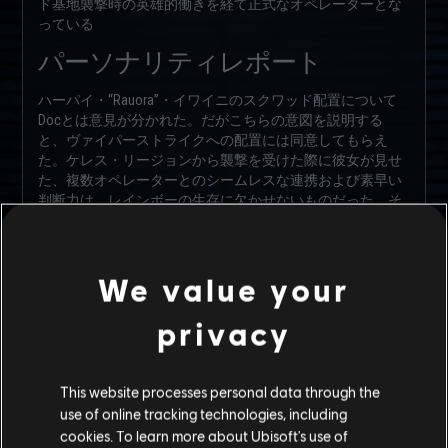
ド基地襲撃時の英雄的働きを経て正式なオペレーターとな
っている
パーソナリティレポート
ハーパイ・“Rauora”・イワイニのスクワッド配置について
Docとは意見が分かれた。だがこちらの意図を説明する
と、ヴァイパーストライクへの配置には同意してもらえ
た。ケレス・リージョンから襲撃を受けた際に彼女が見せ
た、複数オペレーターとのシームレスな連携および素早い
判断力は、レインボーの生存に欠かせないものだった。そ
の後の捜索および救出活動への貢献ぶりは、彼女の思いや
りだけでなく、緊急時における天性のリーダーシップを示
すものだ
We value your
一見すると慎重さと強さを備えているRauoraだが、その下
には注意すべき脆さもある。インタビューの間、彼女は夫
privacy
や息子たち、そして自分の「イウィ」、すなわち部族につ
いてたっぷりと話していた。ホームシックにかかる新人オ
ペレーターは珍しくないが、Rauoraは故郷への想いを弾薬
This website processes personal data through the
に変えて戦っている。VIPの警護任務に就いたRauoraは、迷
use of online tracking technologies, including
うことなくその身を挺して対象を守ろうとした。自分のス
cookies. To learn more about Ubisoft's use of
キルと耐久力を信じた結果だと本人は言っているが、実際