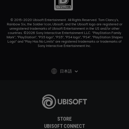
© 2015–2020 Ubisoft Entertainment. All Rights Reserved. Tom Clancy’s,
Rainbow Six, the Soldier Icon, Ubisoft, and the Ubisoft logo are registered or
unregistered trademarks of Ubisoft Entertainment in the US and/or other
countries. ©2026 Sony Interactive Entertainment LLC. "PlayStation Family
Mark", "PlayStation", "PS5 logo", "PS5", "PS4 logo", "PS4", "PlayStation Shapes
Logo" and "Play Has No Limits" are registered trademarks or trademarks of
Sony Interactive Entertainment Inc.
日本語
STORE
UBISOFT CONNECT