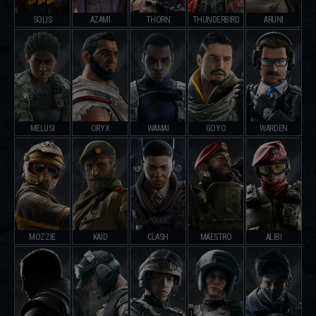
SOLIS
AZAMI
THORN
THUNDERBIRD
ARUNI
MELUSI
ORYX
WAMAI
GOYO
WARDEN
MOZZIE
KAID
CLASH
MAESTRO
ALIBI