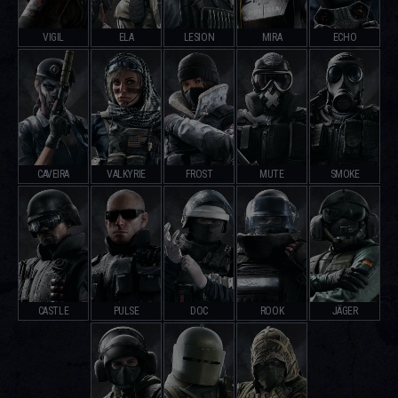
VIGIL
ELA
LESION
MIRA
ECHO
CAVEIRA
VALKYRIE
FROST
MUTE
SMOKE
CASTLE
PULSE
DOC
ROOK
JÄGER