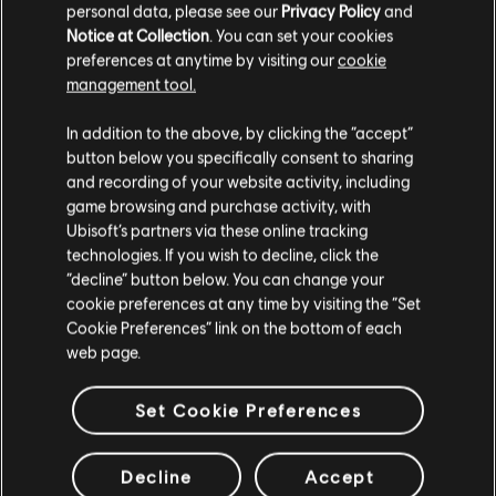
のところは、自分の安全よりも正しいことを優先すること
personal data, please see our
Privacy Policy
and
に関して、他者への信頼が欠けているためではないかと思
Notice at Collection
. You can set your cookies
っている。Rauoraの作戦成功率が物語っているが、彼女の
preferences at anytime by visiting our
cookie
この性質については注意が必要だ
management tool.
Rauoraはその無謀さ故に、特に苛烈な戦闘地帯に身を置き
In addition to the above, by clicking the “accept”
がちだが、戦闘がどれだけ激化しようと、彼女は冷静さを
button below you specifically consent to sharing
失わない。彼女はそれを「ファカパパ」、すなわち血脈か
ら受け継いだものだとしており、それを鍛えて稀有な本能
and recording of your website activity, including
を培ったのだという。とはいえ私にとって重要なのは、彼
game browsing and purchase activity, with
女がどんなスキルを持っているかと、それがどうスクワッ
Ubisoft’s partners via these online tracking
ドのためになるかという点だ[…]
technologies. If you wish to decline, click the
“decline” button below. You can change your
Rauoraはチームに馴染み始め、SASとの合同作戦中に親交
cookie preferences at any time by visiting the “Set
を深めたThatcherとは特に仲良くしている。親しみやすい
Cookie Preferences” link on the bottom of each
彼女の存在は、Dokkaebiが消えたことに関する彼の不安を
web page.
和らげ、そうして得られた落ち着きがスクワッドの大きな
力となっている。これからは冷静な判断力が重要になるは
ずだ[…]
Set Cookie Preferences
-- ヴァイパーストライク・スクワッドリーダー、今
川“Hibana”由美子
Decline
Accept