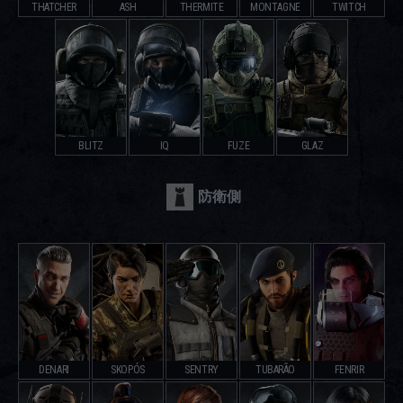
THATCHER
ASH
THERMITE
MONTAGNE
TWITCH
BLITZ
IQ
FUZE
GLAZ
防衛側
DENARI
SKOPÓS
SENTRY
TUBARÃO
FENRIR