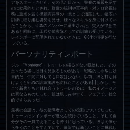
アをスタートさせた。その見た目から、警察の威厳を示す
のに効果的だとされ、群衆の統制や軍事的・対テロ巡視任
務に重点を置く機動憲兵隊の一員として活躍した。幅広い
訓練に取り組む姿勢を見せ、様々なスキルを身に付けてい
たことから、GIGNのメンバーに選出された。突入が得意で
あると同時に、工兵や偵察隊としての訓練も受けている。
レインボーに配備されていないときは、GIGNで指導を行な
っている。
パーソナリティレポート
ジル・“Montagne”・トゥーレの揺るぎない眼差しと、その
堂々たる姿には目を見張るものがあり、戦略的に非常に効
果的だ。仲間に対しても口数は少ない。以前、彼と打ち解
けようとGIGNの訓練施設を訪れたことがある[…]しかし、そ
こで新兵たちと触れ合うトゥーレの姿は、私のイメージと
は異なるものだった。彼は親しみやすく、フェアで、社交
的ですらあった[…]
最初の会話は、彼の指導者としての役割についてだった。
トゥーレはレインボーが進化を続けていること、そして自
分がその一員であることを誇りに思っている。彼は同僚か
ら多くのことを学んでいて、最近では新しいことに挑戦し