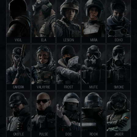
VIGIL
ELA
LESION
MIRA
ECHO
CAVEIRA
VALKYRIE
FROST
MUTE
SMOKE
CASTLE
PULSE
DOC
ROOK
JÄGER