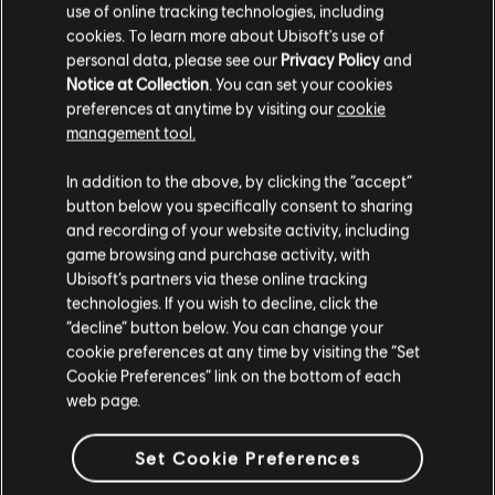
use of online tracking technologies, including
周りに試されていると感じることもなくなり、よりグルー
cookies. To learn more about Ubisoft's use of
プに溶け込めるはずだ
personal data, please see our
Privacy Policy
and
-- DR.ハリシュヴァ・“Harry”・パンデー。レインボー・ディ
Notice at Collection
. You can set your cookies
レクター
preferences at anytime by visiting our
cookie
management tool.
In addition to the above, by clicking the “accept”
エリートスキン
button below you specifically consent to sharing
and recording of your website activity, including
game browsing and purchase activity, with
Ubisoft’s partners via these online tracking
technologies. If you wish to decline, click the
“decline” button below. You can change your
cookie preferences at any time by visiting the “Set
Cookie Preferences” link on the bottom of each
web page.
Set Cookie Preferences