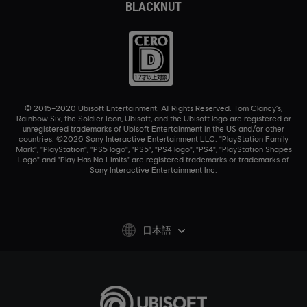
BLACKNUT
© 2015–2020 Ubisoft Entertainment. All Rights Reserved. Tom Clancy’s,
Rainbow Six, the Soldier Icon, Ubisoft, and the Ubisoft logo are registered or
unregistered trademarks of Ubisoft Entertainment in the US and/or other
countries. ©2026 Sony Interactive Entertainment LLC. "PlayStation Family
Mark", "PlayStation", "PS5 logo", "PS5", "PS4 logo", "PS4", "PlayStation Shapes
Logo" and "Play Has No Limits" are registered trademarks or trademarks of
Sony Interactive Entertainment Inc.
日本語