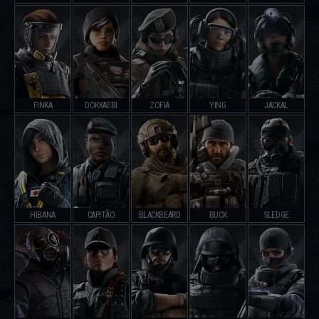
FINKA
DOKKAEBI
ZOFIA
YING
JACKAL
HIBANA
CAPITÃO
BLACKBEARD
BUCK
SLEDGE