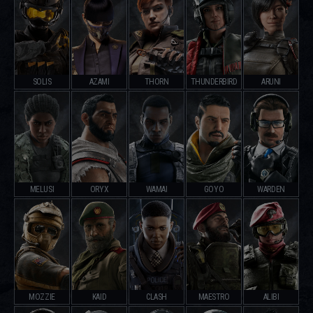
SOLIS
AZAMI
THORN
THUNDERBIRD
ARUNI
MELUSI
ORYX
WAMAI
GOYO
WARDEN
MOZZIE
KAID
CLASH
MAESTRO
ALIBI