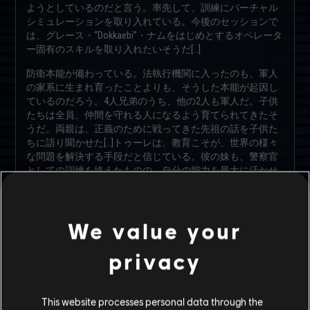
ようとしているのだと言う。率先して、訓練にバーチャル
シミュレーションを取り入れている。今後のセッションで
は、グレース・“Dokkaebi”・ナムをはじめとするオペレータ
ー固有のスキルを取り入れたいそうだ[…]
防衛本能が備わっている。法執行機関に入ったのも、軍人
の家系に生まれ育ったことよりも、そうした本能が起因し
ているのだろう。4人兄弟のうち、他の2人も軍人だ。子供
たちは全員、仲間を守れる人になるよう育てられてきたそ
うだ。両親は、正義のために戦ってきた先祖の話を子供た
ちに語り聞かせた[…]トゥーレは、教育こそが、世界の様々
な問題を解決する手段だと信じている。彼の妹も、警察官
としての訓練を終えたものの、自分の能力を最大に活かせ
る指導の道に進んでいる
あまり図々しい男ではないため、彼がレインボーにおける
自分の役割に疑問を抱いていると伝えられたときは驚いて
We value your
しまった。オペレーターの多くは、複数の言語を操ること
ができるが、トゥーレは違う。これが問題であるとの報告
privacy
は受けていないものの、このような弱点が彼の身を脅かす
場合もある。たった1つでいいから何かしらの言語を学ぶよ
う彼に勧め、その言語を使う他のオペレーターたちには彼
This website processes personal data through the
を会話に混ぜるように頼んでおいた。上手く行けば、彼が