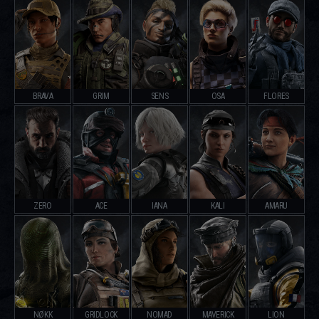
BRAVA
GRIM
SENS
OSA
FLORES
ZERO
ACE
IANA
KALI
AMARU
NØKK
GRIDLOCK
NOMAD
MAVERICK
LION