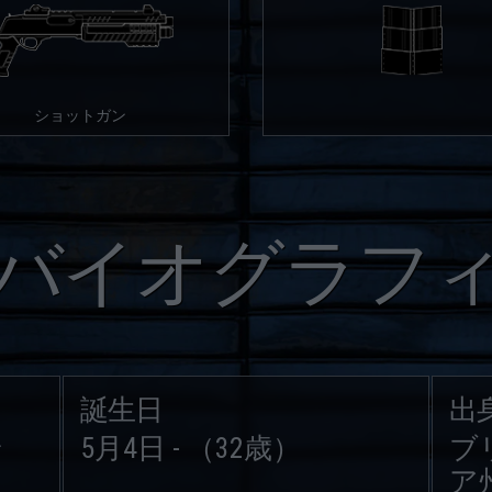
ショットガン
バイオグラフ
誕生日
出
ン
5月4日 - （32歳）
ブ
ア