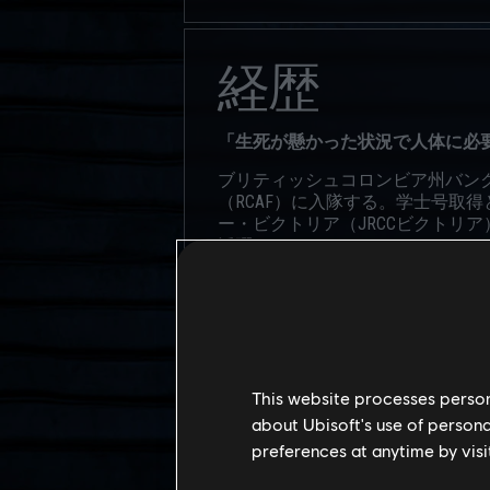
経歴
「生死が懸かった状況で人体に必
ブリティッシュコロンビア州バンク
（RCAF）に入隊する。学士号取
ー・ビクトリア（JRCCビクトリ
活躍した
ツァンは類まれな状況把握能力を
ティング、ダイビングを趣味として
マット」）の設計や改良にも携わ
にした
パーソナリ
This website processes persona
about Ubisoft's use of persona
preferences at anytime by visi
白状すると、ティナ・リン・“Fr
大人は彼女を除けばそう多くはな