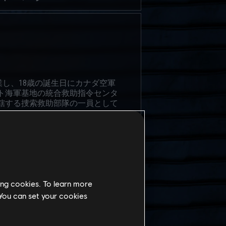
し、18歳の誕生日にカナダ空軍
ルト海軍基地の統合救助指令センタ
管轄する捜索救助部隊の一員として
救助訓練における登山、パラシュー
Mk2 LHT（別名「ウェルカム
下で目立たずに設置することを可能
ing cookies. To learn more
 You can set your cookies
うだ。自分が老人のように思わされる
かに見た目は良くなった。彼女が神