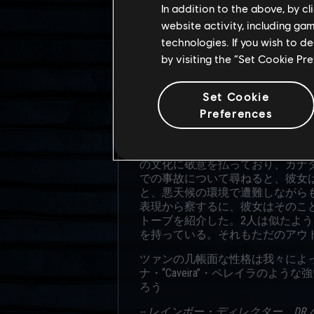
経質ということではない。むしろ、
In addition to the above, by c
website activity, including ga
現場報告では、ツァンの集中力や
technologies. If you wish to d
る。また、ツァンはフィードバッ
by visiting the “Set Cookie Pr
い。ただし、彼女ほど忍耐強くなか
ツァンは極めて緻密な計画を立て
Set Cookie
のパーティーについて話してくれ
事細かに説明してくれた。彼女なら
Preferences
それを除けば、任務外で彼女が何
うだ。最後になって、私は彼女の
の文化に敬意を払っており、カナ
での事故について尋ねると、彼女
と、悪天候の環境で遭難しながら
表現から察するに、彼女はそのこと
トーブを紹介した。2人は似たよ
を持っている。それもただのアウト
ツァンの几帳面な性格は我々によ
ナ・“Caveira”・ペレイラの
ろう
-- レインボー・ディレクター、DR.