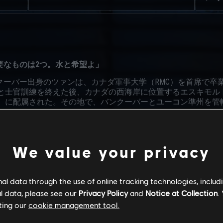
要なものは2つ。水と希望よ」
ーバー出身のツァンは、カナダ軍事大学（RMC）を首席で卒業
得と士官訓練を終えた後、カナダの西海岸に位置するエスキモ
ア）に配属された。その地で、バンクーバーとユーコン準州を
持ち、任務に対する計画力と脅威への反応に優れている。捜索
も楽しんでいる。機械工学を専攻していた背景から、スターリング
We value your privacy
っており、そのコンパクトなデザインにより様々な場所・環境
ティレポート
l data through the use of online tracking technologies, includ
l data, please see our
Privacy Policy
and
Notice at Collection
.
ting our
cookie management tool.
ost”・ツァンといると私はエネルギーを吸い取られてしまうよ
い。彼女はミーティング中に私の棚を整理し直してくれた… 確