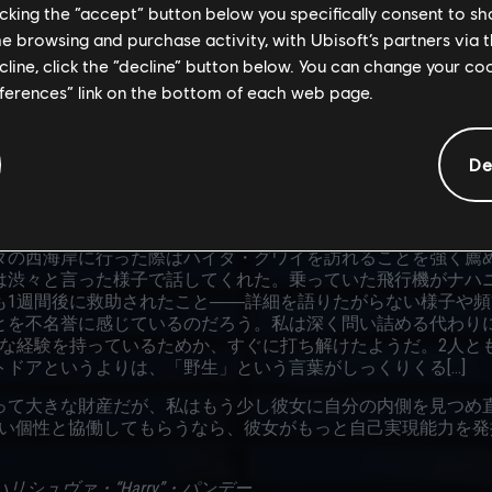
それとは程遠い。どちらかというと、元気なアスリートに近い[
licking the “accept” button below you specifically consent to s
me browsing and purchase activity, with Ubisoft’s partners via t
粘り強さが評価されている。その過度な注意深さはともあれ、
ecline, click the “decline” button below. You can change your c
クに対してオープンであるため、意見の不一致があったとして
eferences” link on the bottom of each web page.
ったり、近道が好きな人間にとっては、彼女の慎重な姿勢が腹
ることができ、その注意深い視点は彼女の日常生活にも活かさ
た時がいい例だろう。彼女はその日振る舞われた中国の伝統的な
De
、記憶だけを頼りに再現することもできそうだと感じた[…]
に関心を持っているのかを知るのは困難だった。音楽？ 気分に
狩りの経験について聞くことができた。ブリティッシュコロン
ダの西海岸に行った際はハイダ・グワイを訪れることを強く薦
は渋々と言った様子で話してくれた。乗っていた飛行機がナハ
も1週間後に救助されたこと――詳細を語りたがらない様子や
を不名誉に感じているのだろう。私は深く問い詰める代わりに、サ
うな経験を持っているためか、すぐに打ち解けたようだ。2人と
ドアというよりは、「野生」という言葉がしっくりくる[…]
って大きな財産だが、私はもう少し彼女に自分の内側を見つめ
ような強い個性と協働してもらうなら、彼女がもっと自己実現能力
ハリシュヴァ・“Harry”・パンデー