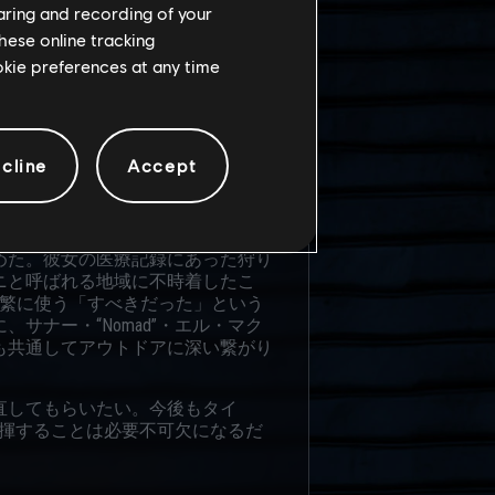
…]
haring and recording of your
hese online tracking
チームは彼女の計画力を信頼してい
ookie preferences at any time
もチームの結束が乱れることはな
立たしく映ることもあるだろう[…]
れている。彼女が両親の結婚記念日
宴会における10品のコース料理を
cline
Accept
よるらしい。読書？ それはなさそ
ビアで育ったツァンは、カナダ固有
めた。彼女の医療記録にあった狩り
ニと呼ばれる地域に不時着したこ
頻繁に使う「すべきだった」という
ナー・“Nomad”・エル・マク
も共通してアウトドアに深い繋がり
直してもらいたい。今後もタイ
を発揮することは必要不可欠になるだ