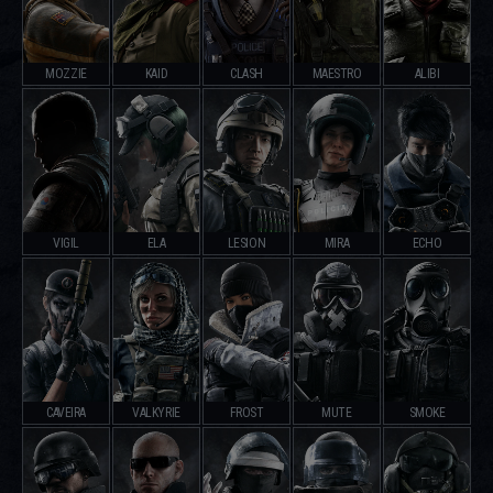
MOZZIE
KAID
CLASH
MAESTRO
ALIBI
VIGIL
ELA
LESION
MIRA
ECHO
CAVEIRA
VALKYRIE
FROST
MUTE
SMOKE