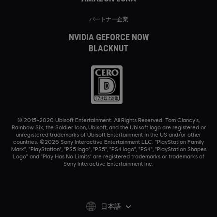
パートナー企業
NVIDIA GEFORCE NOW
BLACKNUT
© 2015–2020 Ubisoft Entertainment. All Rights Reserved. Tom Clancy’s,
Rainbow Six, the Soldier Icon, Ubisoft, and the Ubisoft logo are registered or
unregistered trademarks of Ubisoft Entertainment in the US and/or other
countries. ©2026 Sony Interactive Entertainment LLC. "PlayStation Family
Mark", "PlayStation", "PS5 logo", "PS5", "PS4 logo", "PS4", "PlayStation Shapes
Logo" and "Play Has No Limits" are registered trademarks or trademarks of
Sony Interactive Entertainment Inc.
日本語