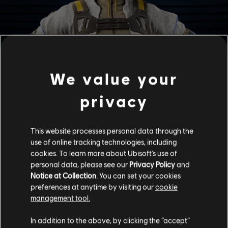
We value your
privacy
オペレーターを選択
This website processes personal data through the
use of online tracking technologies, including
cookies. To learn more about Ubisoft's use of
personal data, please see our
Privacy Policy
and
攻撃側
Notice at Collection
. You can set your cookies
preferences at anytime by visiting our
cookie
management tool.
In addition to the above, by clicking the “accept”