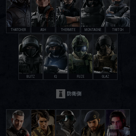
THATCHER
ASH
THERMITE
MONTAGNE
TWITCH
BLITZ
IQ
FUZE
GLAZ
防衛側