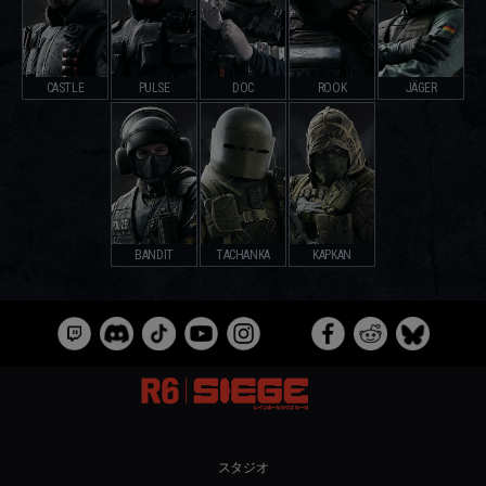
CASTLE
PULSE
DOC
ROOK
JÄGER
BANDIT
TACHANKA
KAPKAN
スタジオ