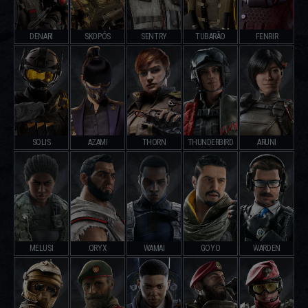
DENARI
SKOPÓS
SENTRY
TUBARÃO
FENRIR
SOLIS
AZAMI
THORN
THUNDERBIRD
ARUNI
MELUSI
ORYX
WAMAI
GOYO
WARDEN