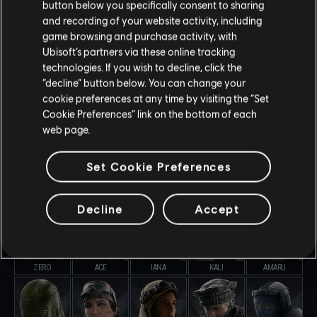
button below you specifically consent to sharing
and recording of your website activity, including
game browsing and purchase activity, with
SOLID SNAKE
RAUORA
STRIKER
DEIMOS
RAM
Ubisoft’s partners via these online tracking
technologies. If you wish to decline, click the
“decline” button below. You can change your
cookie preferences at any time by visiting the “Set
Cookie Preferences” link on the bottom of each
web page.
BRAVA
GRIM
SENS
OSA
FLORES
Set Cookie Preferences
Decline
Accept
ZERO
ACE
IANA
KALI
AMARU