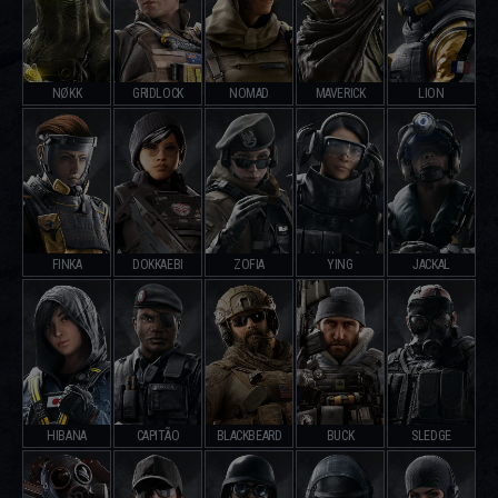
NØKK
GRIDLOCK
NOMAD
MAVERICK
LION
FINKA
DOKKAEBI
ZOFIA
YING
JACKAL
HIBANA
CAPITÃO
BLACKBEARD
BUCK
SLEDGE