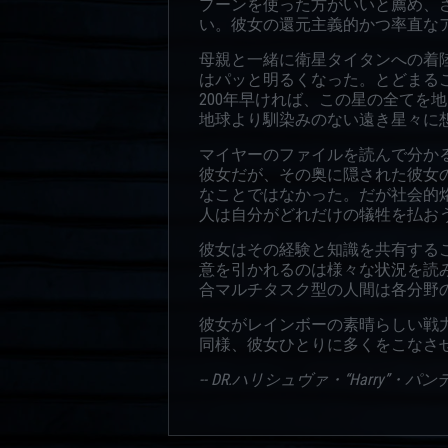
プーンを使った方がいいと薦め、
い。彼女の還元主義的かつ率直なア
母親と一緒に衛星タイタンへの着
はパッと明るくなった。とどまる
200年早ければ、この星の全て
地球より馴染みのない遠き星々に想
マイヤーのファイルを読んで分か
彼女だが、その奥に隠された彼女
なことではなかった。だが社会的
人は自分がどれだけの犠牲を払おう
彼女はその経験と知識を共有する
意を引かれるのは様々な状況を読
合マルチタスク型の人間は各分野の
彼女がレインボーの素晴らしい戦力と
同様、彼女ひとりに多くをこなさ
-- DR.ハリシュヴァ・“Harry