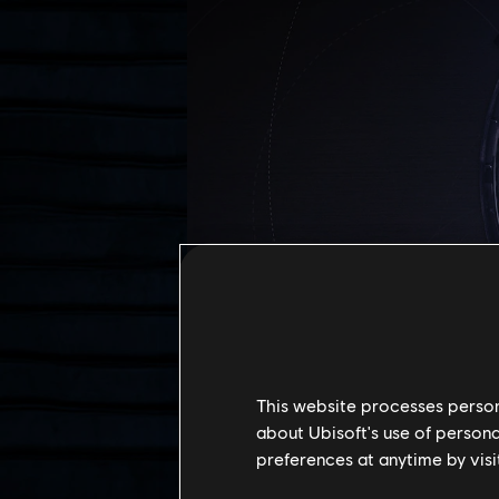
This website processes persona
本名
about Ubisoft's use of persona
ニエンケ・マイヤー
preferences at anytime by visi