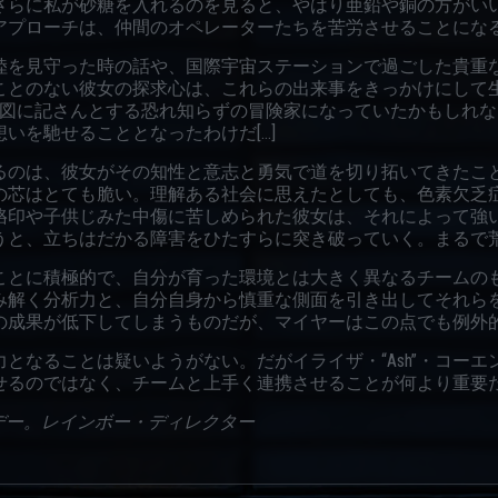
さらに私が砂糖を入れるのを見ると、やはり亜鉛や銅の方がい
プローチは、仲間のオペレーターたちを苦労させることになるだ
陸を見守った時の話や、国際宇宙ステーションで過ごした貴重
ことのない彼女の探求心は、これらの出来事をきっかけにして
を地図に記さんとする恐れ知らずの冒険家になっていたかもしれ
いを馳せることとなったわけだ[…]
るのは、彼女がその知性と意志と勇気で道を切り拓いてきたこ
の芯はとても脆い。理解ある社会に思えたとしても、色素欠乏
烙印や子供じみた中傷に苦しめられた彼女は、それによって強
と、立ちはだかる障害をひたすらに突き破っていく。まるで荒れ
ことに積極的で、自分が育った環境とは大きく異なるチームの
み解く分析力と、自分自身から慎重な側面を引き出してそれら
成果が低下してしまうものだが、マイヤーはこの点でも例外的存
なることは疑いようがない。だがイライザ・“Ash”・コーエンや
せるのではなく、チームと上手く連携させることが何より重要
”・パンデー。レインボー・ディレクター