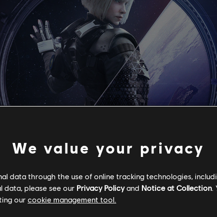
We value your privacy
l data through the use of online tracking technologies, includ
誕生日
出
l data, please see our
Privacy Policy
and
Notice at Collection
.
8月27日 - （35歳）
オ
ting our
cookie management tool.