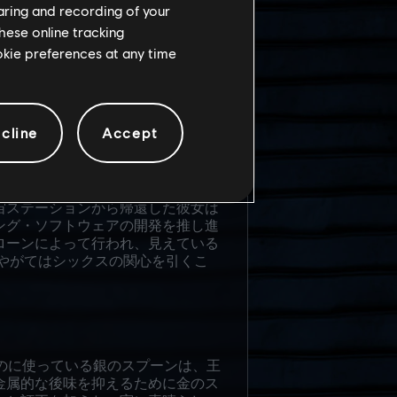
haring and recording of your
hese online tracking
ookie preferences at any time
た。幼少期から空への興味を掻き立
cline
Accept
乏症の影響で網膜に損傷のある彼女
特殊なコンタクトレンズの開発に取
たものだった。
宙ステーションから帰還した彼女は
ング・ソフトウェアの開発を推し進
ローンによって行われ、見えている
、やがてはシックスの関心を引くこ
るのに使っている銀のスプーンは、王
金属的な後味を抑えるために金のス