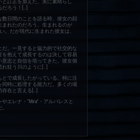
いと訂正を加えた。実に素晴らし
ろう！[…]
な数日間のことを語る時、彼女の顔
生まれたのだろう。生まれるのが
ない。だが現代に生まれた彼女は、
とだ。一見すると協力的で社交的な
症を抱えて成長するのは決して容易
い意志と自信を培ってきた。彼女個
狂う川のように[…]
もとで成長したがっている。特に注
を同時に処理する能力だ。多くの場
在と言える[…]
エレナ・“Mira”・アルバレスと
だ。