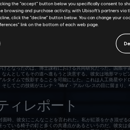
licking the “accept” button below you specifically consent to s
me browsing and purchase activity, with Ubisoft’s partners via t
ecline, click the “decline” button below. You can change your c
eferences” link on the bottom of each web page.
てのシステムは相補的なものだ」
着陸したホイヘンス大気構成計測器のリードエンジニアであっ
De
イロットを目指して航空宇宙工学を学んでいる。しかし色素欠
なかった。以降、彼女はシステムエンジニアリングに注力し、
損を埋めて余りある、最先端のARオーバーレイ技術を取り入れ
かけとなったのは、博士課程における共同研究だった。国際宇
、なんとしてもその道へ進もうと決意する。彼女は地形マッピ
アルタイムで投影することを可能にした。これは人工衛星やド
そしてこの技術がエレナ・“Mira”・アルバレスの目に留まり
ティレポート
との初対面時、彼女にこんなことを言われた。私が紅茶をかき混ぜ
座っている椅子の釘と多くの共通点があるというのだ。彼女は