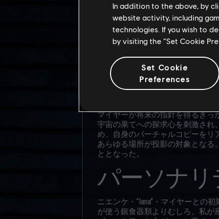
In addition to the above, by c
website activity, including ga
経歴
technologies. If you wish to d
by visiting the “Set Cookie Pr
「繋ぎ方さえ分かっていれば、全
Set Cookie
マイヤーの母親は衛星タイタンに
てられていた彼女は、戦闘機のパ
Preferences
は、その望みを叶えることができ
り組んだ。それは彼女の遺伝的欠
マイヤーが将来の指針を得るきっ
宇宙の果てへの探求心を刺激され
め、自身のバーチャルコピーをリ
あらゆる場所が投影の対象となる。
ととなった。
パーソナリ
ニエンケ・“Iana”・マイヤー
が使う銀食器類よりむしろ、私が