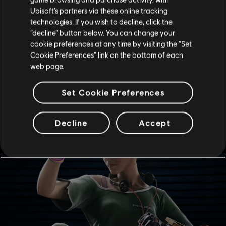
querer “abrir mão do dia”. Se ela quiser ser de bom uso
Ubisoft’s partners via these online tracking
para a Rainbow, é importante que aprenda quando e
technologies. If you wish to decline, click the
onde abrir mão de algo.
“decline” button below. You can change your
-- Dr. Harishva “Harry” Pandey, Diretor da Rainbow
cookie preferences at any time by visiting the “Set
Cookie Preferences” link on the bottom of each
web page.
SKIN ELITE
Set Cookie Preferences
Decline
Accept