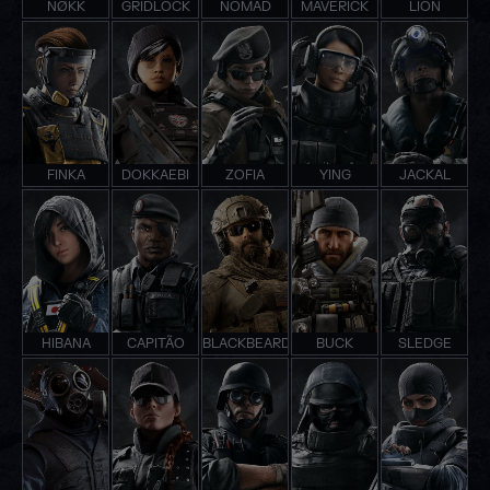
NØKK
GRIDLOCK
NOMAD
MAVERICK
LION
FINKA
DOKKAEBI
ZOFIA
YING
JACKAL
HIBANA
CAPITÃO
BLACKBEARD
BUCK
SLEDGE