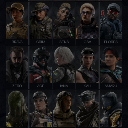
BRAVA
GRIM
SENS
OSA
FLORES
ZERO
ACE
IANA
KALI
AMARU