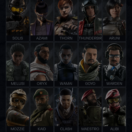
SOLIS
AZAMI
THORN
THUNDERBIRD
ARUNI
MELUSI
ORYX
WAMAI
GOYO
WARDEN
MOZZIE
KAID
CLASH
MAESTRO
ALIBI