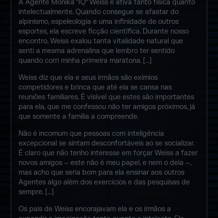
A Agente Monika “IQ“ Weiss é ativa tanto física quanto
intelectualmente. Quando consegue se afastar do
alpinismo, espeleologia e uma infinidade de outros
esportes, ela escreve ficção científica. Durante nosso
encontro, Weiss exalou tanta vitalidade natural que
senti a mesma adrenalina que lembro ter sentido
quando corri minha primeira maratona. […]
Weiss diz que ela e seus irmãos são exímios
competidores e brinca que até ela se cansa nas
reuniões familiares. É visível que estes são importantes
para ela, que me confessou não ter amigos próximos, já
que somente a família a compreende.
Não é incomum que pessoas com inteligência
excepcional se sintam desconfortáveis ao se socializar.
É claro que não tenho interesse em forçar Weiss a fazer
novos amigos – este não é meu papel, e nem o dela –,
mas acho que seria bom para ela ensinar aos outros
Agentes algo além dos exercícios e das pesquisas de
sempre. […]
Os pais de Weiss encorajavam ela e os irmãos a