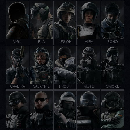
VIGIL
ELA
LESION
MIRA
ECHO
CAVEIRA
VALKYRIE
FROST
MUTE
SMOKE