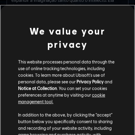
expandir a imaginação tanto quanto o intelecto. Ela
descreveu sua mãe como “alguém loucamente
obcecada por encontrar padrões no caos." O pai era do
tipo que lançava foguetes experimentais da garagem
de casa. Não é de se surpreender que Weiss tenha
We value your
herdado o talento combinado para perturbação focada.
[…]
privacy
Weiss era disputada por empresas e universidades de
todo o globo, mas optou pela aplicação da lei. Isso me
fascinou. Ela disse que seria uma oportunidade para
This website processes personal data through the
trabalhar com equipamentos de ponta e expressar o
use of online tracking technologies, including
amor pelo seu país, tudo ao mesmo tempo. Apontei uma
cookies. To learn more about Ubisoft's use of
terceira razão: pesquisa acadêmica pode ser
personal data, please see our
Privacy Policy
and
gratificante, mas no geral é altamente focada e
Notice at Collection
. You can set your cookies
estruturada, deixando pouco espaço para a abordagem
preferences at anytime by visiting our
cookie
criativa que Weiss naturalmente possui e que nossas
management tool.
operações encorajam. […]
Relatórios de campo demonstram que Weiss pode se
In addition to the above, by clicking the “accept”
tornar obsessiva ao enfrentar desafios. Ao mesmo
button below you specifically consent to sharing
tempo, ela sofre de crises de insônia. Suspeito que
and recording of your website activity, including
estas sejam devido ao fato de Weiss simplesmente não
game browsing and purchase activity, with