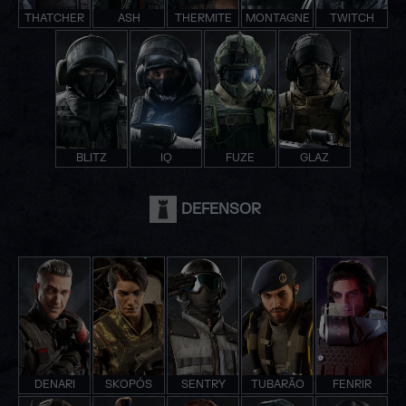
THATCHER
ASH
THERMITE
MONTAGNE
TWITCH
BLITZ
IQ
FUZE
GLAZ
DEFENSOR
DENARI
SKOPÓS
SENTRY
TUBARÃO
FENRIR