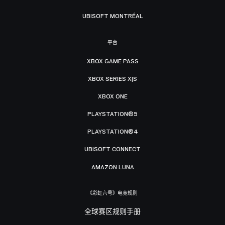
UBISOFT MONTRÉAL
平台
XBOX GAME PASS
XBOX SERIES X|S
XBOX ONE
PLAYSTATION®5
PLAYSTATION®4
UBISOFT CONNECT
AMAZON LUNA
《彩虹六号》电竞规则
全球赛区规则手册