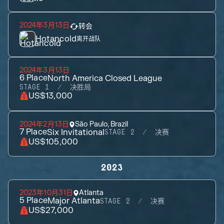
2024年3月13日
转会
Hotancold
离开战队
2024年3月13日
6
Place
North America Closed League
STAGE 1
决胜局
US$13,000
2024年2月13日
São Paulo, Brazil
7
Place
Six Invitational
STAGE 2
决赛
US$105,000
2023
2023年10月31日
Atlanta
5
Place
Major Atlanta
STAGE 2
决赛
US$27,000