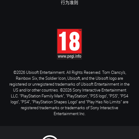
行为准则
©2026 Ubisoft Entertainment. All Rights Reserved. Tom Clancy’s,
Rainbow Six, the Soldier Icon, Ubisoft, and the Ubisoft logo are
registered or unregistered trademarks of Ubisoft Entertainment in the
US and/or other countries. ©2026 Sony Interactive Entertainment
LLC. "PlayStation Family Mark", "PlayStation", "PS5 logo", "PS5", "PS4
logo", "PS4", "PlayStation Shapes Logo" and "Play Has No Limits" are
registered trademarks or trademarks of Sony Interactive
Entertainment Inc.