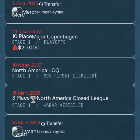
3 Eylül 2023
Transfer
Merc
takımdan ayrıldı
24 Nisan 2023
10
Place
Major Copenhagen
STAGE 1
PLAYOFFS
$20.000
10 Nisan 2023
North America LCQ
STAGE 1
SON FIRSAT ELEMELERI
15 Mart 2023
3
Place
North America Closed League
STAGE 1
KARAR VERICILER
13 Mart 2023
Transfer
Lycan
takımdan ayrıldı