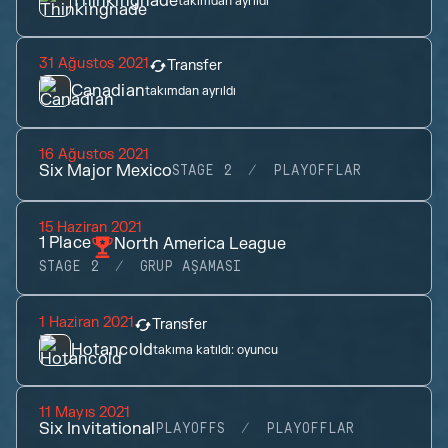
Thinkingnade
takımdan ayrıldı
31 Ağustos 2021
Transfer
Canadian
takımdan ayrıldı
16 Ağustos 2021
Six Major Mexico
STAGE 2
PLAYOFFLAR
15 Haziran 2021
1
Place
North America League
STAGE 2
GRUP AŞAMASI
1 Haziran 2021
Transfer
Hotancold
takıma katıldı:
oyuncu
11 Mayıs 2021
Six Invitational
PLAYOFFS
PLAYOFFLAR