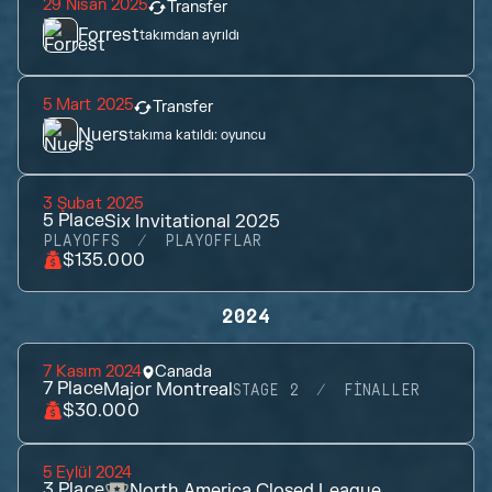
29 Nisan 2025
Transfer
Forrest
takımdan ayrıldı
5 Mart 2025
Transfer
Nuers
takıma katıldı:
oyuncu
3 Şubat 2025
5
Place
Six Invitational 2025
PLAYOFFS
PLAYOFFLAR
$135.000
2024
7 Kasım 2024
Canada
7
Place
Major Montreal
STAGE 2
FINALLER
$30.000
5 Eylül 2024
3
Place
North America Closed League