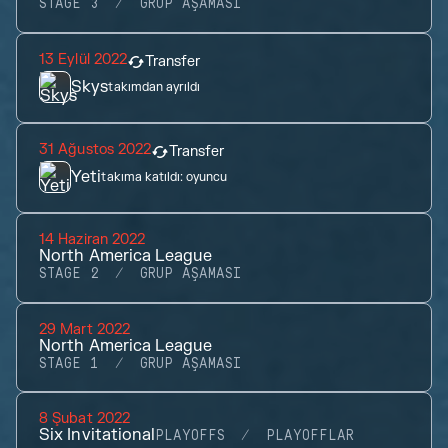
STAGE 3
GRUP AŞAMASI
13 Eylül 2022
Transfer
Skys
takımdan ayrıldı
31 Ağustos 2022
Transfer
Yeti
takıma katıldı:
oyuncu
14 Haziran 2022
North America League
STAGE 2
GRUP AŞAMASI
29 Mart 2022
North America League
STAGE 1
GRUP AŞAMASI
8 Şubat 2022
Six Invitational
PLAYOFFS
PLAYOFFLAR