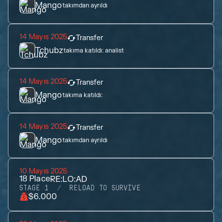
Mango
takımdan ayrıldı
14 Mayıs 2025
Transfer
Tchubz
takıma katıldı:
analist
14 Mayıs 2025
Transfer
Mango
takıma katıldı:
14 Mayıs 2025
Transfer
Mango
takımdan ayrıldı
10 Mayıs 2025
18
Place
RE:LO:AD
STAGE 1
RELOAD TO SURVIVE
$6.000