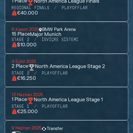
1
Place
North America League Finals
REGIONAL FINALS
PLAYOFFLAR
€40.000
8 Kasım 2025
BMW Park Arena
15
Place
Major Munich
STAGE 2
İSVIÇRE SISTEMI
$10.000
4 Eylül 2025
2
Place
North America League Stage 2
STAGE 2
PLAYOFFLAR
€16.250
12 Haziran 2025
1
Place
North America League Stage 1
STAGE 1
PLAYOFFLAR
€25.000
9 Haziran 2025
Transfer