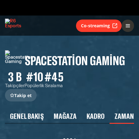
Co-streaming
SPACESTATION GAMING
3 B
#10
#45
Takipçiler
Popülerlik
Sıralama
Takip et
GENEL BAKIŞ
MAĞAZA
KADRO
ZAMAN Ç