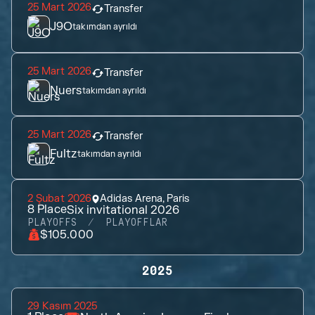
25 Mart 2026
Transfer
J9O
takımdan ayrıldı
25 Mart 2026
Transfer
Nuers
takımdan ayrıldı
25 Mart 2026
Transfer
Fultz
takımdan ayrıldı
2 Şubat 2026
Adidas Arena, Paris
8
Place
Six invitational 2026
PLAYOFFS
PLAYOFFLAR
$105.000
2025
29 Kasım 2025