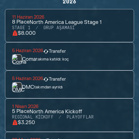
2026
11 Haziran 2026
8
Place
North America League Stage 1
STAGE 1
GRUP AŞAMASI
$8.000
5 Haziran 2026
Transfer
Coma
takıma katıldı:
koç
5 Haziran 2026
Transfer
DMC
takımdan ayrıldı
1 Nisan 2026
5
Place
North America Kickoff
REGIONAL KICKOFF
PLAYOFFLAR
$3.250