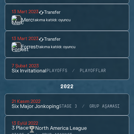
13 Mart 2023
Transfer
Merc
takıma katıldı:
oyuncu
13 Mart 2023
Transfer
Forrest
takıma katıldı:
oyuncu
7 Şubat 2023
Six Invitational
PLAYOFFS
PLAYOFFLAR
2022
21 Kasım 2022
Six Major Jonkoping
STAGE 3
GRUP AŞAMASI
13 Eylül 2022
3
Place
North America League