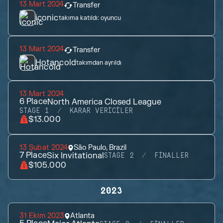
13 Mart 2024
Transfer
iconic
takıma katıldı:
oyuncu
13 Mart 2024
Transfer
Hotancold
takımdan ayrıldı
13 Mart 2024
6
Place
North America Closed League
STAGE 1
KARAR VERICILER
$13.000
13 Şubat 2024
São Paulo, Brazil
7
Place
Six Invitational
STAGE 2
FINALLER
$105.000
2023
31 Ekim 2023
Atlanta