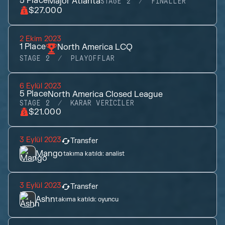
5
Place
Major Atlanta
STAGE 2
FINALLER
$27.000
2 Ekim 2023
1
Place
North America LCQ
STAGE 2
PLAYOFFLAR
6 Eylül 2023
5
Place
North America Closed League
STAGE 2
KARAR VERICILER
$21.000
3 Eylül 2023
Transfer
Mango
takıma katıldı:
analist
3 Eylül 2023
Transfer
Ashn
takıma katıldı:
oyuncu