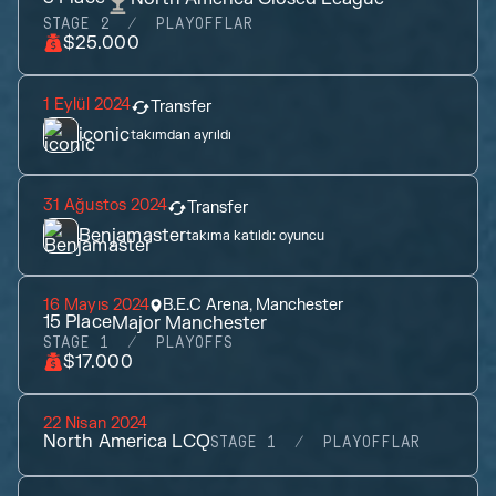
STAGE 2
PLAYOFFLAR
$25.000
1 Eylül 2024
Transfer
iconic
takımdan ayrıldı
31 Ağustos 2024
Transfer
Benjamaster
takıma katıldı:
oyuncu
16 Mayıs 2024
B.E.C Arena, Manchester
15
Place
Major Manchester
STAGE 1
PLAYOFFS
$17.000
22 Nisan 2024
North America LCQ
STAGE 1
PLAYOFFLAR