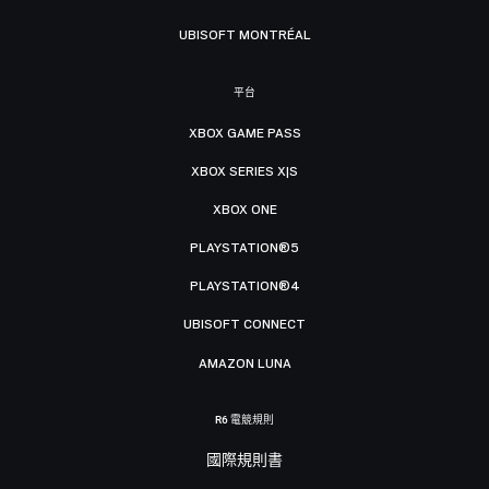
UBISOFT MONTRÉAL
平台
XBOX GAME PASS
XBOX SERIES X|S
XBOX ONE
PLAYSTATION®5
PLAYSTATION®4
UBISOFT CONNECT
AMAZON LUNA
R6 電競規則
國際規則書