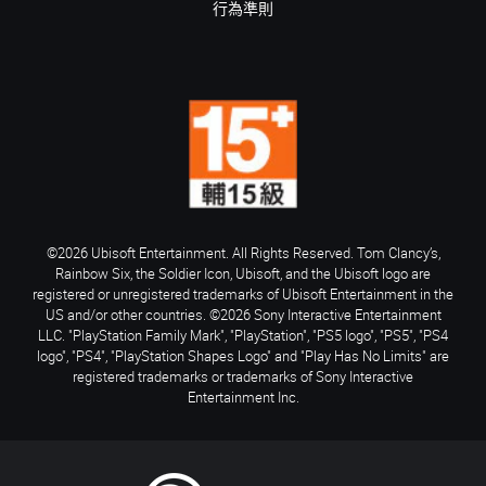
行為準則
©2026 Ubisoft Entertainment. All Rights Reserved. Tom Clancy’s,
Rainbow Six, the Soldier Icon, Ubisoft, and the Ubisoft logo are
registered or unregistered trademarks of Ubisoft Entertainment in the
US and/or other countries. ©2026 Sony Interactive Entertainment
LLC. "PlayStation Family Mark", "PlayStation", "PS5 logo", "PS5", "PS4
logo", "PS4", "PlayStation Shapes Logo" and "Play Has No Limits" are
registered trademarks or trademarks of Sony Interactive
Entertainment Inc.