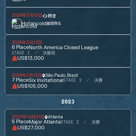
2024年3月13日
轉會
Hotancold
離開隊伍
2024年3月13日
6
Place
North America Closed League
STAGE 1
決勝局
US$13,000
2024年2月13日
São Paulo, Brazil
7
Place
Six Invitational
STAGE 2
決賽
US$105,000
2023
2023年10月31日
Atlanta
5
Place
Major Atlanta
STAGE 2
決賽
US$27,000