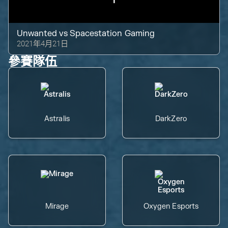
Unwanted
vs
Spacestation Gaming
2021年4月21日
參賽隊伍
Astralis
DarkZero
Mirage
Oxygen Esports