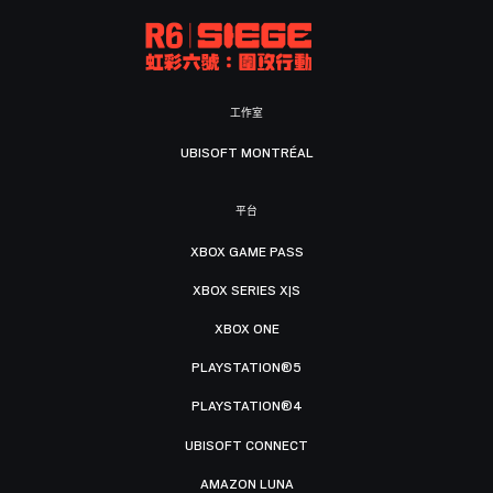
工作室
UBISOFT MONTRÉAL
平台
XBOX GAME PASS
XBOX SERIES X|S
XBOX ONE
PLAYSTATION®5
PLAYSTATION®4
UBISOFT CONNECT
AMAZON LUNA