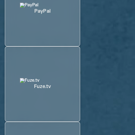
PayPal
Fuze.tv