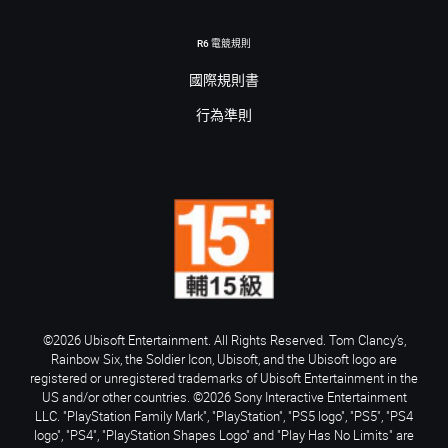
R6 電競規則
國際規則書
行為準則
©2026 Ubisoft Entertainment. All Rights Reserved. Tom Clancy’s,
Rainbow Six, the Soldier Icon, Ubisoft, and the Ubisoft logo are
registered or unregistered trademarks of Ubisoft Entertainment in the
US and/or other countries. ©2026 Sony Interactive Entertainment
LLC. "PlayStation Family Mark", "PlayStation", "PS5 logo", "PS5", "PS4
logo", "PS4", "PlayStation Shapes Logo" and "Play Has No Limits" are