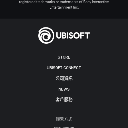
registered trademarks or trademarks of Sony Interactive
Entertainment Inc.
STORE
UBISOFT CONNECT
公司資訊
NEWS
客戶服務
聯繫方式