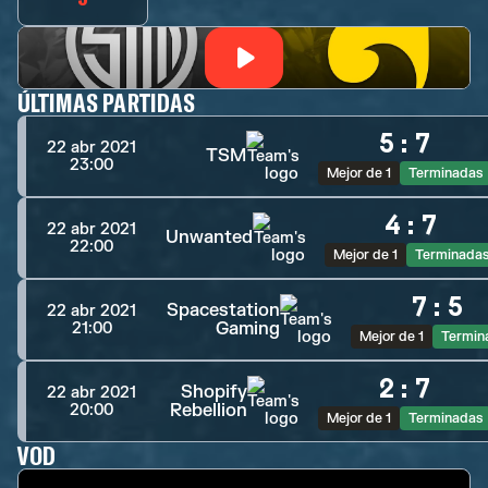
ÚLTIMAS PARTIDAS
5
:
7
22 abr 2021
TSM
23:00
Mejor de 1
Terminadas
4
:
7
22 abr 2021
Unwanted
22:00
Mejor de 1
Terminada
7
:
5
Spacestation
22 abr 2021
Gaming
21:00
Mejor de 1
Termin
2
:
7
Shopify
22 abr 2021
Rebellion
20:00
Mejor de 1
Terminadas
VOD