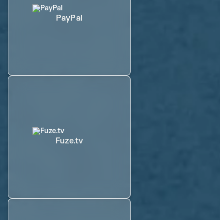
PayPal
Fuze.tv