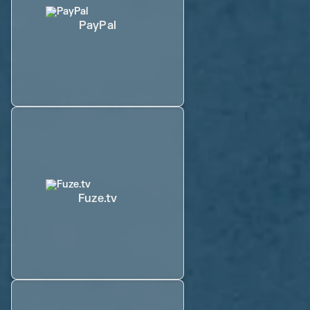
PayPal
Fuze.tv