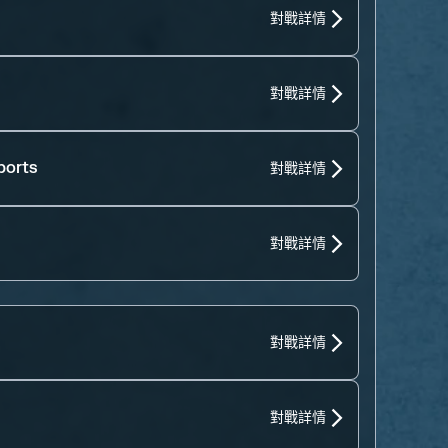
對戰詳情
對戰詳情
ports
對戰詳情
對戰詳情
對戰詳情
對戰詳情