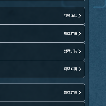
對戰詳情
對戰詳情
對戰詳情
對戰詳情
對戰詳情