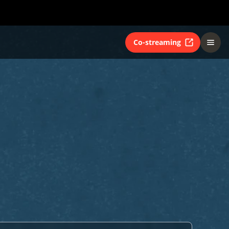
Co-streaming