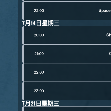
Space
23:00
7月14日星期三
Sh
20:00
21:00
22:00
23:00
7月21日星期三