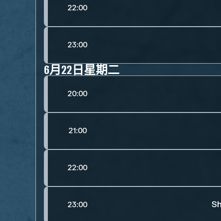
22:00
23:00
6月22日星期二
20:00
21:00
22:00
Sh
23:00