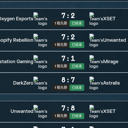
7
:
2
Oxygen Esports
XSET
1 戰先勝
已結束
7
:
2
opify Rebellion
Unwanted
1 戰先勝
已結束
7
:
1
station Gaming
Mirage
1 戰先勝
已結束
8
:
7
DarkZero
Astralis
1 戰先勝
已結束
7
:
8
Unwanted
XSET
1 戰先勝
已結束