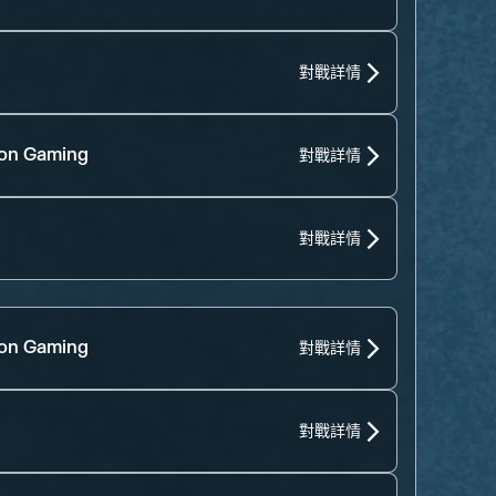
對戰詳情
ion Gaming
對戰詳情
對戰詳情
ion Gaming
對戰詳情
對戰詳情