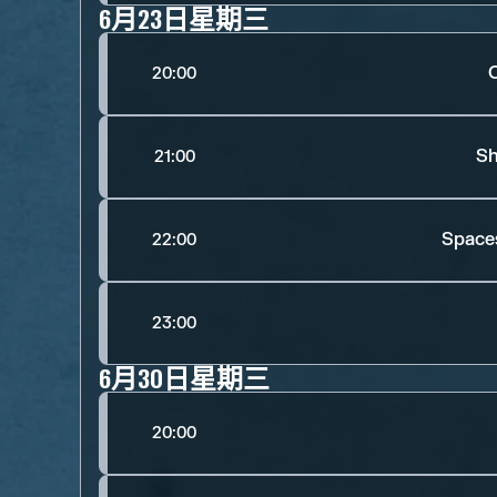
6月23日星期三
20:00
Sh
21:00
Space
22:00
23:00
6月30日星期三
20:00