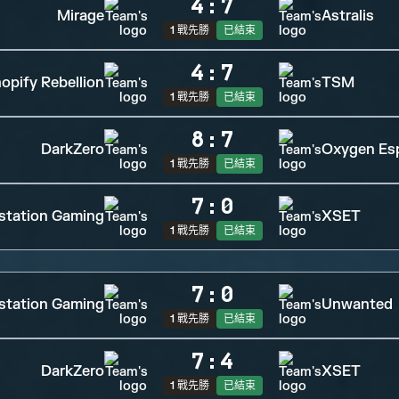
4
:
7
Mirage
Astralis
1 戰先勝
已結束
4
:
7
opify Rebellion
TSM
1 戰先勝
已結束
8
:
7
DarkZero
Oxygen Es
1 戰先勝
已結束
7
:
0
station Gaming
XSET
1 戰先勝
已結束
7
:
0
station Gaming
Unwanted
1 戰先勝
已結束
7
:
4
DarkZero
XSET
1 戰先勝
已結束