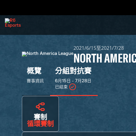
2021/6/15至2021/7/28
NORTH AMERIC
概覽
分組對抗賽
賽事資訊
6月15日 - 7月28日
已結束
賽制
循環賽制