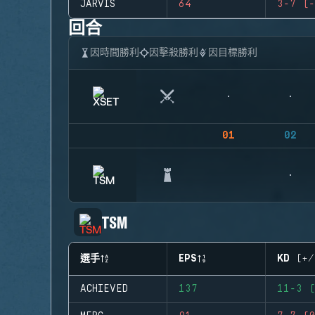
JARVIS
64
3-7 (-
回合
因時間勝利
因擊殺勝利
因目標勝利
01
02
TSM
選手
EPS
KD (+/
ACHIEVED
137
11-3 (