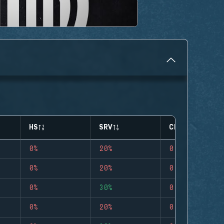
HS
SRV
CLUTCHES
0%
20%
0
0%
20%
0
0%
30%
0
0%
20%
0