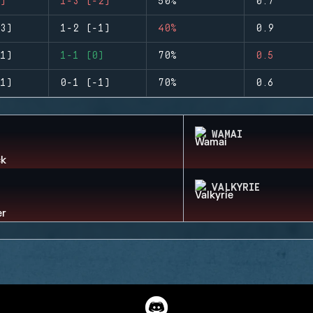
)
1-3 (-2)
50%
0.7
3)
1-2 (-1)
40%
0.9
1)
1-1 (0)
70%
0.5
1)
0-1 (-1)
70%
0.6
WAMAI
VALKYRIE