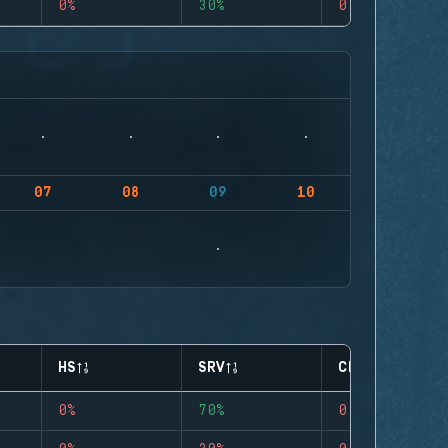
0%
30%
0
07
08
09
10
HS
SRV
CLUTCHES
0%
70%
0