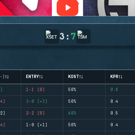
3
:
7
-)
ENTRY
KOST
KPR
)
1-1 (0)
50%
0.8
4)
3-0 (+3)
50%
0.4
2)
2-2 (0)
60%
0.5
4)
1-0 (+1)
50%
0.4