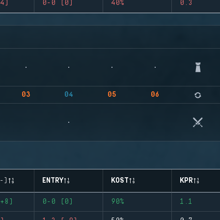
4)
0-0 (0)
40%
0.3
03
04
05
06
-)
ENTRY
KOST
KPR
+8)
0-0 (0)
90%
1.1