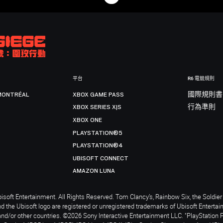
平台
R6 電競規則
MONTRÉAL
XBOX GAME PASS
國際規則書
XBOX SERIES X|S
行為準則
XBOX ONE
PLAYSTATION®5
PLAYSTATION®4
UBISOFT CONNECT
AMAZON LUNA
soft Entertainment. All Rights Reserved. Tom Clancy’s, Rainbow Six, the Soldier 
nd the Ubisoft logo are registered or unregistered trademarks of Ubisoft Enterta
and/or other countries. ©2026 Sony Interactive Entertainment LLC. "PlayStation 