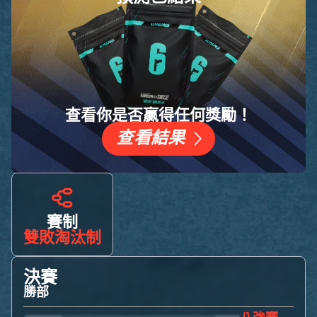
查看你是否贏得任何獎勵！
查看結果
賽制
雙敗淘汰制
決賽
勝部