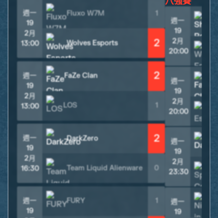
八強賽
週一
Fluxo W7M
1
週一
19
19
2月
2
2月
Wolves Esports
13:00
20:00
2
週一
FaZe Clan
週一
F
19
19
2月
2月
LOS
1
13:00
20:00
2
週一
DarkZero
週一
19
19
2月
2月
Team Liquid Alienware
0
16:30
23:30
週一
FURY
1
週一
19
19