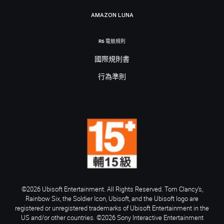
AMAZON LUNA
R6 電競規則
國際規則書
行為準則
©2026 Ubisoft Entertainment. All Rights Reserved. Tom Clancy’s,
Rainbow Six, the Soldier Icon, Ubisoft, and the Ubisoft logo are
registered or unregistered trademarks of Ubisoft Entertainment in the
US and/or other countries. ©2026 Sony Interactive Entertainment