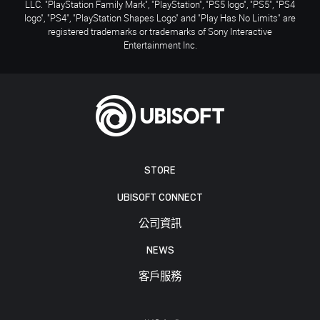
LLC. "PlayStation Family Mark", "PlayStation", "PS5 logo", "PS5", "PS4
logo", "PS4", "PlayStation Shapes Logo" and "Play Has No Limits" are
registered trademarks or trademarks of Sony Interactive
Entertainment Inc.
STORE
UBISOFT CONNECT
公司資訊
NEWS
客戶服務