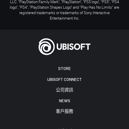
LLC. "PlayStation Family Mark", "PlayStation", "PS5 logo", "PS5", "PS4
logo", "PS4", "PlayStation Shapes Logo" and "Play Has No Limits" are
registered trademarks or trademarks of Sony Interactive
Entertainment Inc.
STORE
UBISOFT CONNECT
公司資訊
NEWS
客戶服務