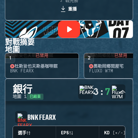
3 戰先勝
重播
對戰摘要
地圖
已禁用
已禁用
1
2
杜斯妥也夫斯基咖啡館
奧勒岡鄉間屋宅
BNK FEARX
FLUXO W7M
銀行
3
:
7
已結束
地圖
1
BNK FEARX
選手
EPS
KD (+/-)