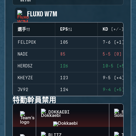
FLUXO W7M
選手
EPS
KD (+/-)
FELIPOX
105
7-6 (+1)
NADE
85
5-5 (0)
HERDSZ
126
10-5 (+5)
KHEYZE
123
9-5 (+4)
JV92
124
9-4 (+5)
特勤幹員禁用
DOKKAEBI
SOLIS
BLITZ
TUBAR