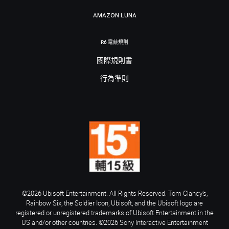
AMAZON LUNA
R6 電競規則
國際規則書
行為準則
©2026 Ubisoft Entertainment. All Rights Reserved. Tom Clancy’s,
Rainbow Six, the Soldier Icon, Ubisoft, and the Ubisoft logo are
registered or unregistered trademarks of Ubisoft Entertainment in the
US and/or other countries. ©2026 Sony Interactive Entertainment