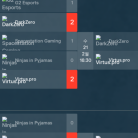
G2 Esports
1
2
DarkZero
Spacestation Gaming
1
수
DarkZero
21
2월
Virtus.pro
Ninjas in Pyjamas
0
16:30
2
Virtus.pro
Ninjas in Pyjamas
0