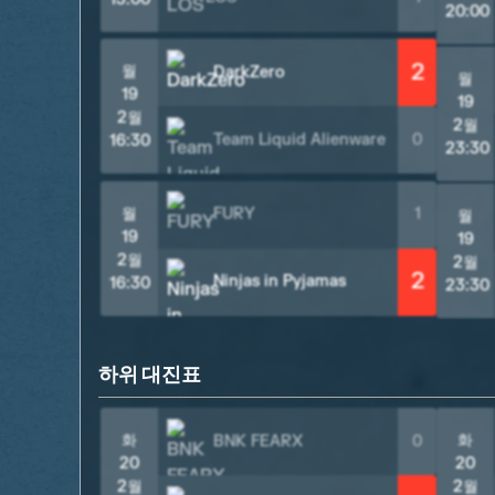
20:00
2
월
DarkZero
월
19
19
2월
2월
Team Liquid Alienware
0
16:30
23:30
월
FURY
1
월
19
19
2월
2월
2
Ninjas in Pyjamas
16:30
23:30
하위 대진표
화
화
BNK FEARX
0
20
20
2월
2월