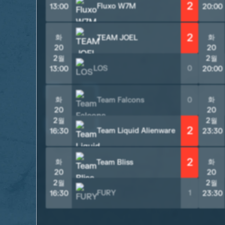
2
Fluxo W7M
13:00
20:00
2
화
화
TEAM JOEL
20
20
2월
2월
LOS
0
13:00
20:00
화
화
Team Falcons
0
20
20
2월
2월
2
Team Liquid Alienware
16:30
23:30
2
화
화
Team Bliss
20
20
2월
2월
FURY
1
16:30
23:30