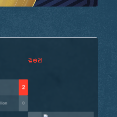
결승전
최종
2
lion
0