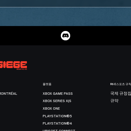
플랫폼
R6 E스포츠 규
MONTRÉAL
XBOX GAME PASS
국제 규정
XBOX SERIES X|S
규약
XBOX ONE
PLAYSTATION®5
PLAYSTATION®4
UBISOFT CONNECT