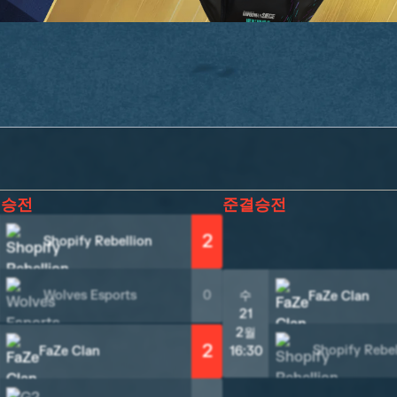
결승전
준결승전
2
Shopify Rebellion
Wolves Esports
0
수
FaZe Clan
21
2월
2
Shopify Rebel
FaZe Clan
16:30