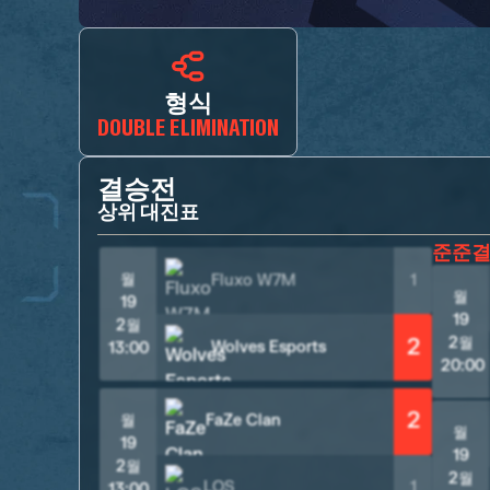
형식
DOUBLE ELIMINATION
결승전
상위 대진표
준준
월
Fluxo W7M
1
월
19
19
2월
2
2월
Wolves Esports
13:00
20:00
2
월
FaZe Clan
월
19
19
2월
2월
LOS
1
13:00