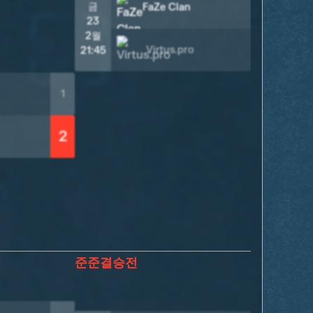
2
금
일
FaZe Clan
23
25
2월
2
Virtus.pro
0
21:45
18:
1
2
준준결승전
준결