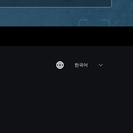
한국어
칙
집