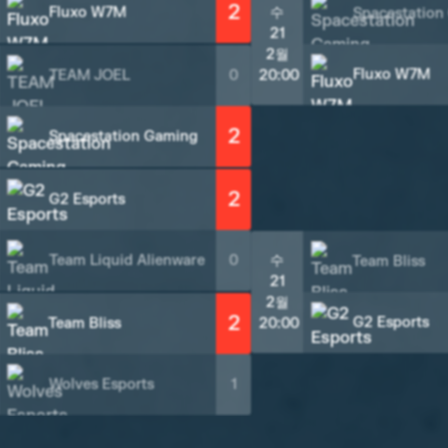
2
Fluxo W7M
수
Spacestation
21
2월
Fluxo W7M
TEAM JOEL
0
20:00
2
Spacestation Gaming
2
G2 Esports
Team Liquid Alienware
0
수
Team Bliss
21
2월
2
G2 Esports
Team Bliss
20:00
Wolves Esports
1