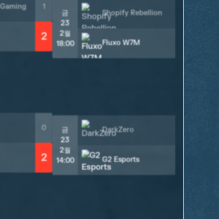
 Gaming
1
금
Shopify Rebellion
0
23
2월
2
2
Fluxo W7M
18:00
토
24
2
14:
0
금
DarkZero
0
23
2월
2
2
G2 Esports
14:00