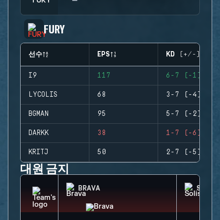
FURY
선수
EPS
KD (+/-)
I9
117
6-7 (-1)
LYCOLIS
68
3-7 (-4)
BGMAN
95
5-7 (-2)
DARKK
38
1-7 (-6)
KRITJ
50
2-7 (-5)
대원 금지
BRAVA
SOLIS