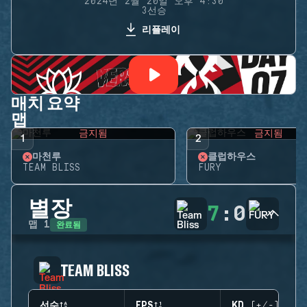
2024년 2월 20일 오후 4:30
3선승
리플레이
매치 요약
맵
금지됨
금지됨
1
2
마천루
클럽하우스
TEAM BLISS
FURY
별장
7
:
0
완료됨
맵
1
TEAM BLISS
선수
EPS
KD (+/-)