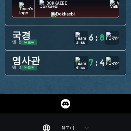
DOKKAEBI
VALKY
국경
6
:
8
완료됨
맵
2
영사관
7
:
4
완료됨
맵
3
한국어