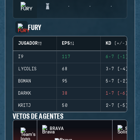
FURY
JUGADOR
EPS
KD (+/-)
I9
117
6-7 (-1)
LYCOLIS
68
3-7 (-4)
BGMAN
95
5-7 (-2)
DARKK
38
1-7 (-6)
KRITJ
50
2-7 (-5)
VETOS DE AGENTES
BRAVA
SOLIS