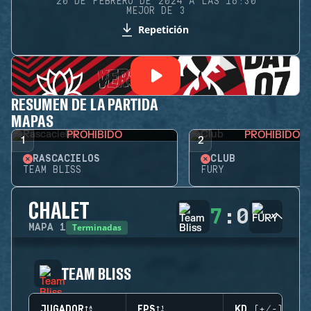
20 DE FEBRERO DE 2024 A LAS 16:30
MEJOR DE 3
Repetición
RESUMEN DE LA PARTIDA
MAPAS
PROHIBIDO
PROHIBIDO
1
2
RASCACIELOS
CLUB
TEAM BLISS
FURY
CHALET
7
:
0
Terminadas
MAPA
1
TEAM BLISS
JUGADOR
EPS
KD (+/-)