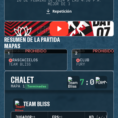
20 DE FEBRERO DE 2024 A LAS 4:30 P.M.
MEJOR DE 3
Repetición
RESUMEN DE LA PARTIDA
MAPAS
PROHIBIDO
PROHIBIDO
1
2
RASCACIELOS
CLUB
TEAM BLISS
FURY
CHALET
7
:
0
Terminadas
MAPA
1
TEAM BLISS
JUGADOR
EPS
KD (+/-)