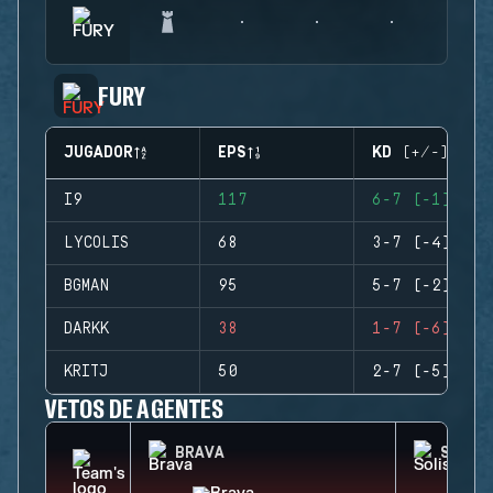
FURY
JUGADOR
EPS
KD (+/-)
I9
117
6-7 (-1)
LYCOLIS
68
3-7 (-4)
BGMAN
95
5-7 (-2)
DARKK
38
1-7 (-6)
KRITJ
50
2-7 (-5)
VETOS DE AGENTES
BRAVA
SOLIS