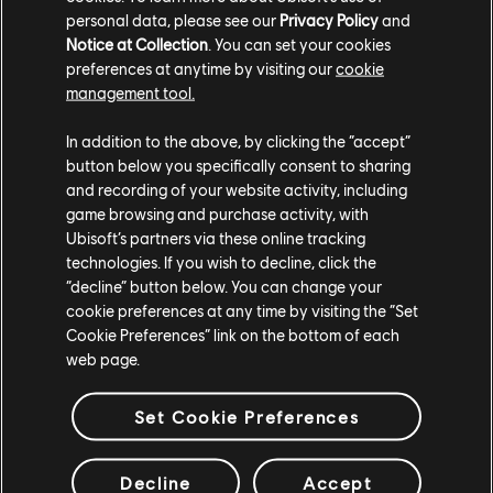
personal data, please see our
Privacy Policy
and
Sube de nivel mientras juegas, gana Units y canjéalas por
Notice at Collection
. You can set your cookies
recompensas únicas en el juego o descuentos en Ubisoft
preferences at anytime by visiting our
cookie
Store.
management tool.
20% de descuento en la Ubisoft Store
In addition to the above, by clicking the “accept”
Canjea 100 Units para conseguir un 20% de descuento en
button below you specifically consent to sharing
tu próxima compra en Ubisoft Store.*
and recording of your website activity, including
game browsing and purchase activity, with
Ubisoft’s partners via these online tracking
*No aplicable a compras en el juego, suscripciones o cualquier otro
technologies. If you wish to decline, click the
producto, incluida la moneda virtual.
“decline” button below. You can change your
cookie preferences at any time by visiting the “Set
MÁS INFORMACIÓN
Cookie Preferences” link on the bottom of each
web page.
Set Cookie Preferences
Decline
Accept