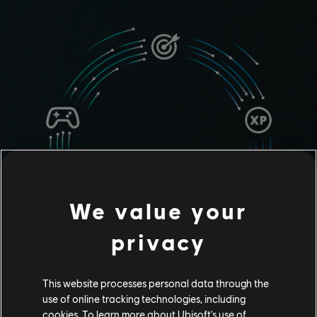
We value your
privacy
This website processes personal data through the
use of online tracking technologies, including
Tus recompensas
cookies. To learn more about Ubisoft's use of