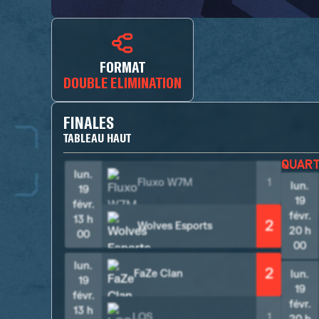
FORMAT
DOUBLE ELIMINATION
FINALES
TABLEAU HAUT
QUAR
lun.
Fluxo W7M
1
lun.
19
19
févr.
févr.
13 h
2
Wolves Esports
20 h
00
00
lun.
2
FaZe Clan
lun.
19
19
févr.
févr.
13 h
LOS
1