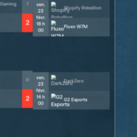
 Gaming
1
ven.
Shopify Rebellion
0
23
févr.
2
18 h
2
Fluxo W7M
00
sam
24
févr
14 
00
ven.
0
DarkZero
0
23
févr.
14 h
2
2
G2 Esports
00