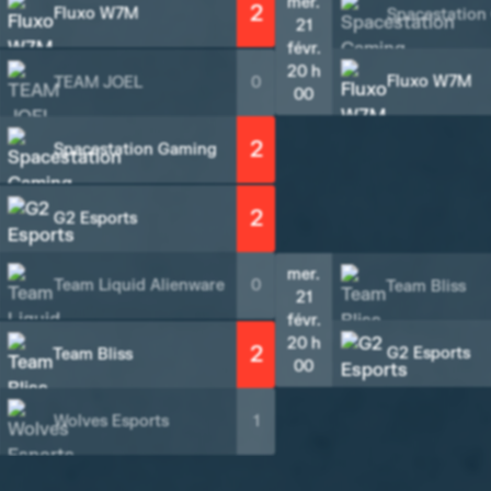
mer.
2
Fluxo W7M
Spacestation
21
févr.
20 h
Fluxo W7M
TEAM JOEL
0
00
2
Spacestation Gaming
2
G2 Esports
mer.
Team Liquid Alienware
0
Team Bliss
21
févr.
20 h
2
G2 Esports
Team Bliss
00
Wolves Esports
1