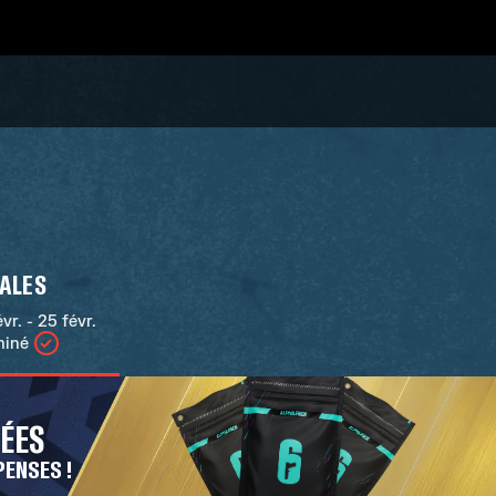
NALES
évr. - 25 févr.
miné
NÉES
PENSES !