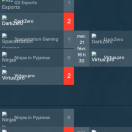
G2 Esports
1
2
DarkZero
mer.
Spacestation Gaming
1
DarkZero
21
févr.
16 h
Virtus.pro
Ninjas in Pyjamas
0
30
2
Virtus.pro
Ninjas in Pyjamas
0