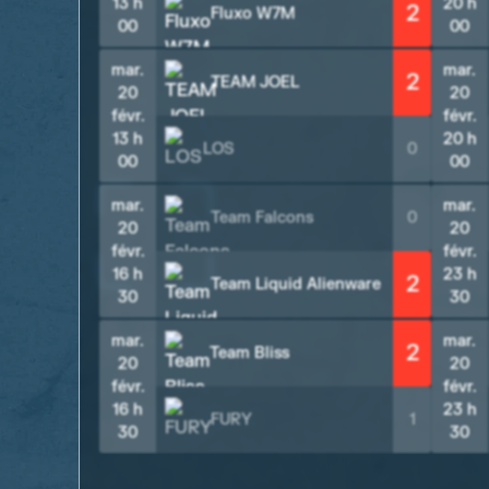
13 h
20 h
2
Fluxo W7M
00
00
mar.
mar.
2
TEAM JOEL
20
20
févr.
févr.
13 h
20 h
LOS
0
00
00
mar.
mar.
Team Falcons
0
20
20
févr.
févr.
16 h
23 h
2
Team Liquid Alienware
30
30
mar.
mar.
2
Team Bliss
20
20
févr.
févr.
16 h
23 h
FURY
1
30
30