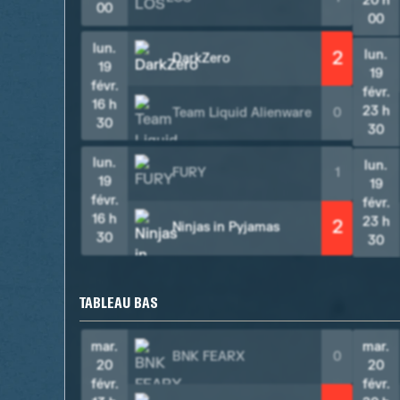
20 h
00
00
lun.
lun.
2
DarkZero
19
19
févr.
févr.
16 h
23 h
Team Liquid Alienware
0
30
30
lun.
lun.
FURY
1
19
19
févr.
févr.
16 h
23 h
2
Ninjas in Pyjamas
30
30
TABLEAU BAS
mar.
mar.
BNK FEARX
0
20
20
févr.
févr.