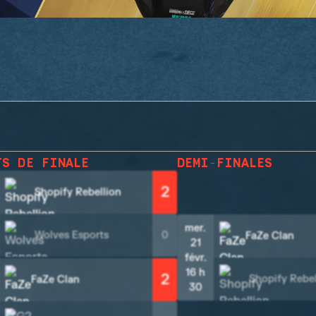
TS DE FINALE
DEMI-FINALES
2
Shopify Rebellion
mer.
Wolves Esports
0
FaZe Clan
21
févr.
16 h
2
Shopify Rebel
FaZe Clan
30