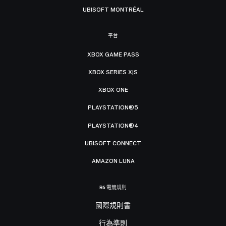
UBISOFT MONTRÉAL
平台
XBOX GAME PASS
XBOX SERIES X|S
XBOX ONE
PLAYSTATION®5
PLAYSTATION®4
UBISOFT CONNECT
AMAZON LUNA
R6 電競規則
國際規則書
行為準則