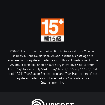
©2026 Ubisoft Entertainment. All Rights Reserved. Tom Clancy’s,
Rainbow Six, the Soldier Icon, Ubisoft, and the Ubisoft logo are
registered or unregistered trademarks of Ubisoft Entertainment in the
US and/or other countries. ©2026 Sony Interactive Entertainment
LLC. "PlayStation Family Mark", "PlayStation", "PS5 logo", "PS5", "PS4
logo", "PS4", "PlayStation Shapes Logo" and "Play Has No Limits" are
registered trademarks or trademarks of Sony Interactive
Entertainment Inc.