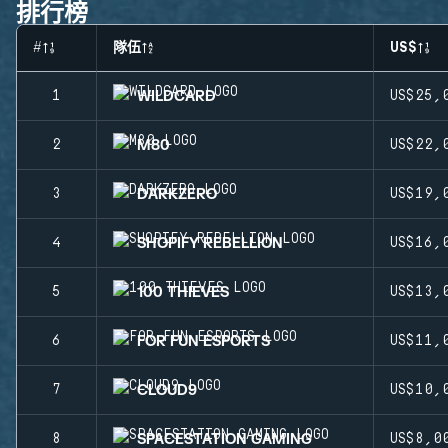
排行榜
#
隊伍
US$
WILDCARD
1
US$25,
M80
2
US$22,
DARKZERO
3
US$19,
SHOPIFY REBELLION
4
US$16,
100 THIEVES
5
US$13,
FOR FUN ESPORTS
6
US$11,
CLOUD9
7
US$10,
SPACESTATION GAMING
8
US$8,0