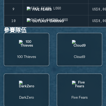
FIVE FEARS
9
US$8,0
OUTLAST GAMING
10
US$8,0
參賽隊伍
100 Thieves
Cloud9
DarkZero
Five Fears