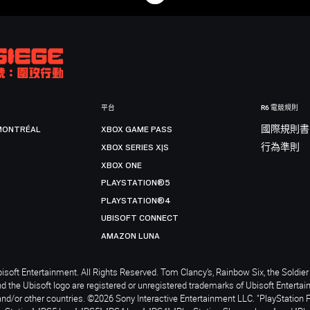
平台
R6 電競規則
MONTRÉAL
XBOX GAME PASS
國際規則書
XBOX SERIES X|S
行為準則
XBOX ONE
PLAYSTATION®5
PLAYSTATION®4
UBISOFT CONNECT
AMAZON LUNA
soft Entertainment. All Rights Reserved. Tom Clancy’s, Rainbow Six, the Soldier 
nd the Ubisoft logo are registered or unregistered trademarks of Ubisoft Enterta
and/or other countries. ©2026 Sony Interactive Entertainment LLC. "PlayStation 