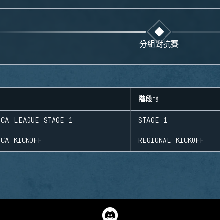
分組對抗賽
階段
ICA LEAGUE STAGE 1
STAGE 1
ICA KICKOFF
REGIONAL KICKOFF