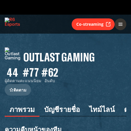
Co-streaming
OUTLAST GAMING
44
#77
#62
ผู้ติดตาม
คะแนนนิยม
อันดับ
ติดตาม
ภาพรวม
บัญชีรายชื่อ
ไทม์ไลน์
ต
ความคืบหน้าของทีม