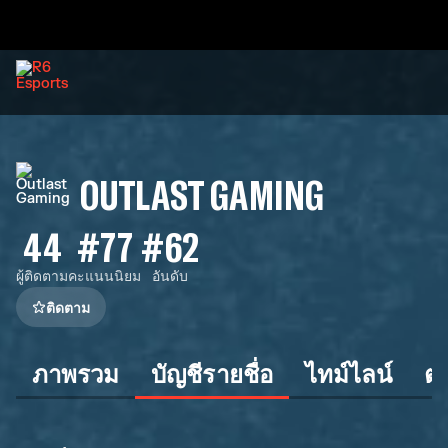
OUTLAST GAMING
44
#77
#62
ผู้ติดตาม
คะแนนนิยม
อันดับ
ติดตาม
ภาพรวม
บัญชีรายชื่อ
ไทม์ไลน์
ต