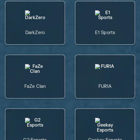
DarkZero
E1 Sports
FaZe Clan
FURIA