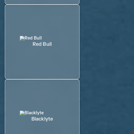
Red Bull
Blacklyte