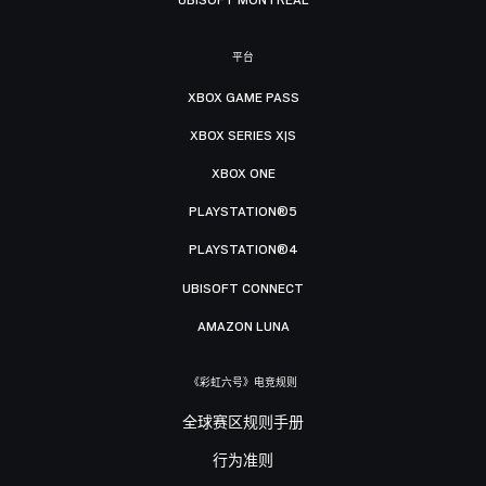
UBISOFT MONTRÉAL
平台
XBOX GAME PASS
XBOX SERIES X|S
XBOX ONE
PLAYSTATION®5
PLAYSTATION®4
UBISOFT CONNECT
AMAZON LUNA
《彩虹六号》电竞规则
全球赛区规则手册
行为准则