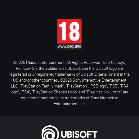
©2026 Ubisoft Entertainment. All Rights Reserved. Tom Clancy’s,
Rainbow Six, the Soldier Icon, Ubisoft, and the Ubisoft logo are
registered or unregistered trademarks of Ubisoft Entertainment in the
US and/or other countries. ©2026 Sony Interactive Entertainment
LLC. "PlayStation Family Mark", "PlayStation", "PS5 logo", "PS5", "PS4
logo", "PS4", "PlayStation Shapes Logo" and "Play Has No Limits" are
registered trademarks or trademarks of Sony Interactive
Entertainment Inc.