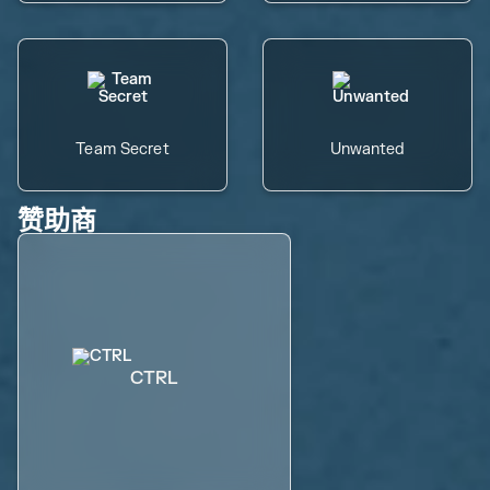
Team Secret
Unwanted
赞助商
CTRL