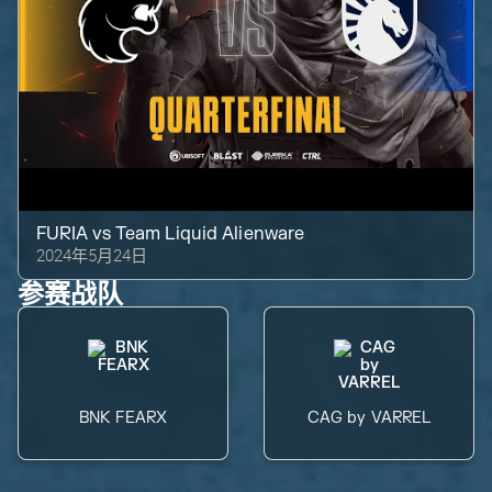
FURIA
vs
Team Liquid Alienware
2024年5月24日
参赛战队
BNK FEARX
CAG by VARREL