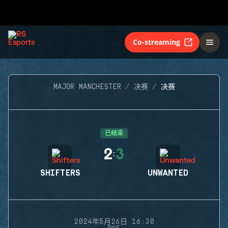
Co-streaming
MAJOR MANCHESTER
决赛
决赛
已结束
2
3
:
SHIFTERS
UNWANTED
2024年5月26日 16:30