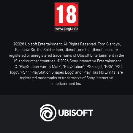
©2026 Ubisoft Entertainment. All Rights Reserved. Tom Clancy’s,
Rainbow Six, the Soldier Icon, Ubisoft, and the Ubisoft logo are
registered or unregistered trademarks of Ubisoft Entertainment in the
US and/or other countries. ©2026 Sony Interactive Entertainment
LLC. "PlayStation Family Mark", "PlayStation", "PS5 logo", "PS5", "PS4
logo", "PS4", "PlayStation Shapes Logo" and "Play Has No Limits" are
registered trademarks or trademarks of Sony Interactive
Entertainment Inc.