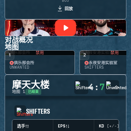
BO5
回放
对战概况
地图
禁用
禁用
1
2
俱乐部会所
永夜安港实验室
UNWANTED
SHIFTERS
摩天大楼
4
:
7
已结束
地图
1
SHIFTERS
选手
EPS
KD (+/-)