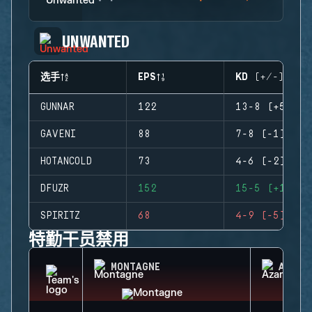
UNWANTED
选手
EPS
KD (+/-)
GUNNAR
122
13-8 (+5)
GAVENI
88
7-8 (-1)
HOTANCOLD
73
4-6 (-2)
DFUZR
152
15-5 (+10)
SPIRITZ
68
4-9 (-5)
特勤干员禁用
MONTAGNE
AZAMI