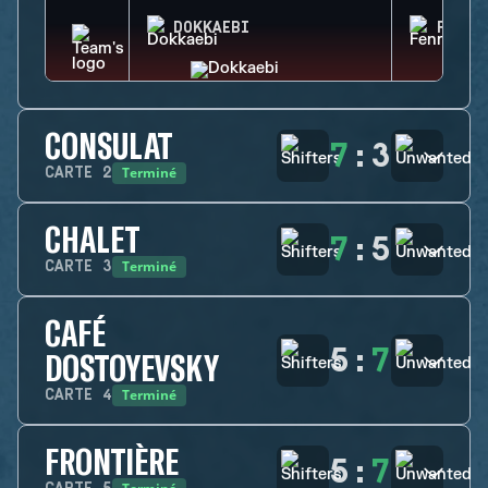
DOKKAEBI
FENRI
CONSULAT
7
:
3
Terminé
CARTE
2
CHALET
7
:
5
Terminé
CARTE
3
CAFÉ
5
:
7
DOSTOYEVSKY
Terminé
CARTE
4
FRONTIÈRE
5
:
7