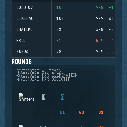
SOLOTOV
108
9-8 (+1)
LIKEFAC
100
9-9 (0)
SHAIIKO
83
6-8 (-2)
BRID
81
5-9 (-4)
YUZUS
92
7-9 (-2)
ROUNDS
VICTOIRE AU TEMPS
VICTOIRE PAR ÉLIMINATION
VICTOIRE PAR OBJECTIF
01
02
03
04