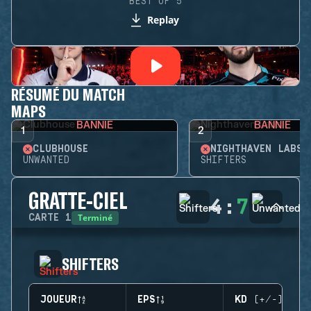
BEST OF 5
Replay
RÉSUMÉ DU MATCH
MAPS
BANNIE
BANNIE
1
2
CLUBHOUSE
NIGHTHAVEN LABS
UNWANTED
SHIFTERS
GRATTE-CIEL
4
:
7
Terminé
CARTE
1
SHIFTERS
JOUEUR
EPS
KD (+/-)