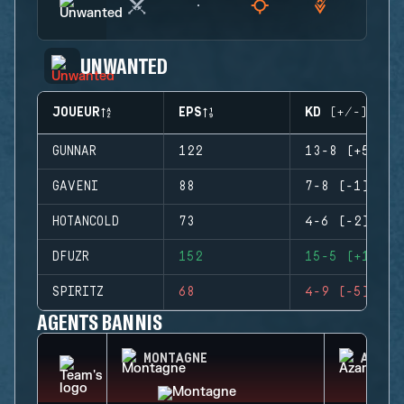
UNWANTED
JOUEUR
EPS
KD (+/-)
GUNNAR
122
13-8 (+5)
GAVENI
88
7-8 (-1)
HOTANCOLD
73
4-6 (-2)
DFUZR
152
15-5 (+10)
SPIRITZ
68
4-9 (-5)
AGENTS BANNIS
MONTAGNE
AZAMI