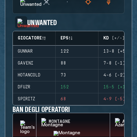
UNWANTED
GIOCATORE
EPS
KD (+/-)
GUNNAR
122
13-8 (+5)
GAVENI
88
7-8 (-1)
HOTANCOLD
73
4-6 (-2)
DFUZR
152
15-5 (+10)
SPIRITZ
68
4-9 (-5)
BAN DEGLI OPERATORI
MONTAGNE
AZAMI