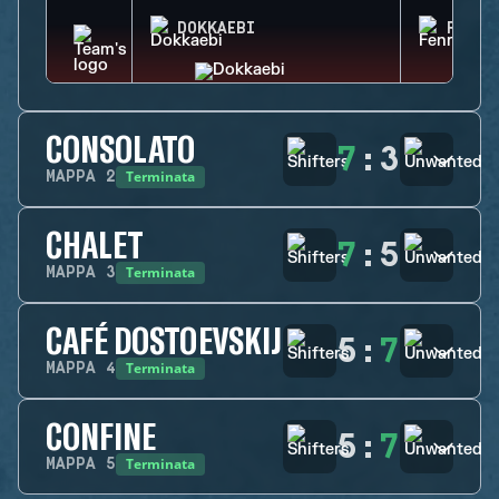
DOKKAEBI
FENRI
CONSOLATO
7
:
3
Terminata
MAPPA
2
CHALET
7
:
5
Terminata
MAPPA
3
CAFÉ DOSTOEVSKIJ
5
:
7
Terminata
MAPPA
4
CONFINE
5
:
7
Terminata
MAPPA
5