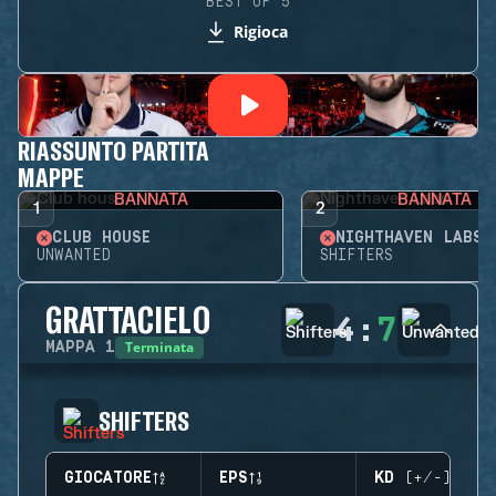
BEST OF 5
Rigioca
RIASSUNTO PARTITA
MAPPE
BANNATA
BANNATA
1
2
CLUB HOUSE
NIGHTHAVEN LABS
UNWANTED
SHIFTERS
GRATTACIELO
4
:
7
Terminata
MAPPA
1
SHIFTERS
GIOCATORE
EPS
KD (+/-)