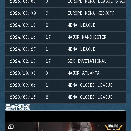
2026/06/08
3
EUROPE MENA LEAGUE STAGE 
2026/03/30
9
EUROPE MENA KICKOFF
2024/09/11
2
MENA LEAGUE
2024/05/16
17
MAJOR MANCHESTER
2024/03/27
1
MENA LEAGUE
2024/02/13
17
SIX INVITATIONAL
2023/10/31
8
MAJOR ATLANTA
2023/09/06
1
MENA CLOSED LEAGUE
2023/03/15
2
MENA CLOSED LEAGUE
最新视频