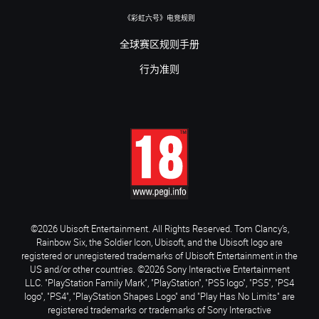
《彩虹六号》电竞规则
全球赛区规则手册
行为准则
©2026 Ubisoft Entertainment. All Rights Reserved. Tom Clancy’s,
Rainbow Six, the Soldier Icon, Ubisoft, and the Ubisoft logo are
registered or unregistered trademarks of Ubisoft Entertainment in the
US and/or other countries. ©2026 Sony Interactive Entertainment
LLC. "PlayStation Family Mark", "PlayStation", "PS5 logo", "PS5", "PS4
logo", "PS4", "PlayStation Shapes Logo" and "Play Has No Limits" are
registered trademarks or trademarks of Sony Interactive