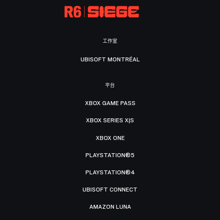
工作室
UBISOFT MONTRÉAL
平台
XBOX GAME PASS
XBOX SERIES X|S
XBOX ONE
PLAYSTATION®5
PLAYSTATION®4
UBISOFT CONNECT
AMAZON LUNA