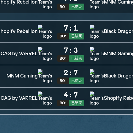
hopify Rebellion
MNM Gamin
BO1
已结束
7
:
1
hopify Rebellion
Black Drago
BO1
已结束
7
:
3
CAG by VARREL
MNM Gamin
BO1
已结束
2
:
7
MNM Gaming
Black Drago
BO1
已结束
4
:
7
CAG by VARREL
Shopify Rebe
BO1
已结束