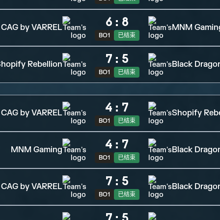
6
:
8
CAG by VARREL
MNM Gamin
BO1
已结束
7
:
5
hopify Rebellion
Black Drago
BO1
已结束
4
:
7
CAG by VARREL
Shopify Rebe
BO1
已结束
4
:
7
MNM Gaming
Black Drago
BO1
已结束
7
:
5
CAG by VARREL
Black Drago
BO1
已结束
7
:
5