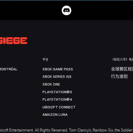
平台
《彩虹六号》电
MONTRÉAL
XBOX GAME PASS
全球赛区规
XBOX SERIES X|S
行为准则
XBOX ONE
PLAYSTATION®5
PLAYSTATION®4
UBISOFT CONNECT
AMAZON LUNA
soft Entertainment. All Rights Reserved. Tom Clancy’s, Rainbow Six, the Soldier 