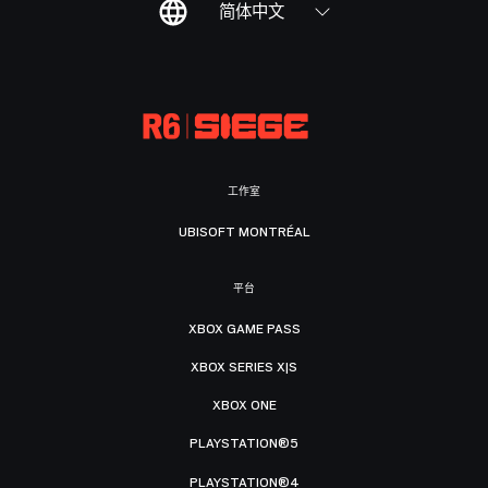
简体中文
工作室
UBISOFT MONTRÉAL
平台
XBOX GAME PASS
XBOX SERIES X|S
XBOX ONE
PLAYSTATION®5
PLAYSTATION®4