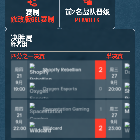
前2名战队晋级
赛制
修改版GSL赛制
PLAYOFFS
决胜局
胜者组
四分之一决赛
半决赛
2
周四
周三
Shopify Rebellion
21
27
9月
9月
Oxygen Esports
0
19:00
20:00
周四
周三
Spacestation Gaming
1
M
21
27
9月
9月
2
Wildcard
22:00
23:00