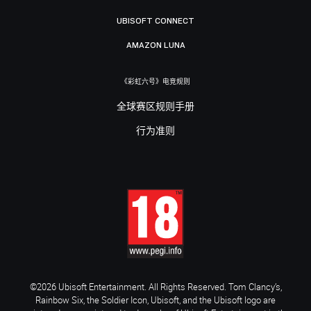
UBISOFT CONNECT
AMAZON LUNA
《彩虹六号》电竞规则
全球赛区规则手册
行为准则
©2026 Ubisoft Entertainment. All Rights Reserved. Tom Clancy’s,
Rainbow Six, the Soldier Icon, Ubisoft, and the Ubisoft logo are