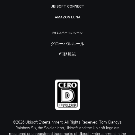
UBISOFT CONNECT
AMAZON LUNA
R6 Eスポーツのルール
グローバルルール
行動規範
©2026 Ubisoft Entertainment. All Rights Reserved. Tom Clancy’s,
Rainbow Six, the Soldier Icon, Ubisoft, and the Ubisoft logo are
registered or unregistered trademarks of Ubisoft Entertainment in the