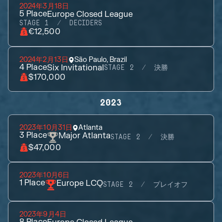
2024年3月18日
5
Place
Europe Closed League
STAGE 1
DECIDERS
€12,500
2024年2月13日
São Paulo, Brazil
4
Place
Six Invitational
STAGE 2
決勝
$170,000
2023
2023年10月31日
Atlanta
3
Place
Major Atlanta
STAGE 2
決勝
$47,000
2023年10月6日
1
Place
Europe LCQ
STAGE 2
プレイオフ
2023年9月4日
8
Place