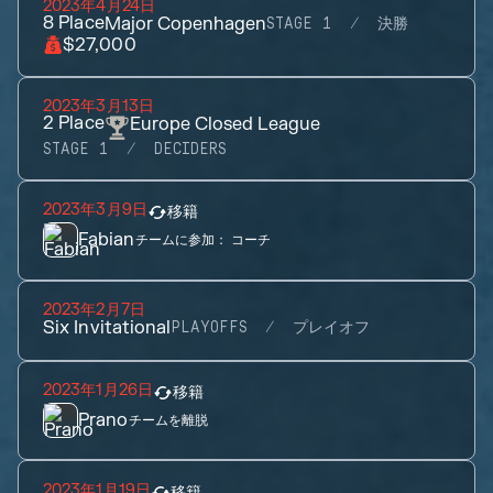
2023年4月24日
8
Place
Major Copenhagen
STAGE 1
決勝
$27,000
2023年3月13日
2
Place
Europe Closed League
STAGE 1
DECIDERS
2023年3月9日
移籍
Fabian
チームに参加：
コーチ
2023年2月7日
Six Invitational
PLAYOFFS
プレイオフ
2023年1月26日
移籍
Prano
チームを離脱
2023年1月19日
移籍