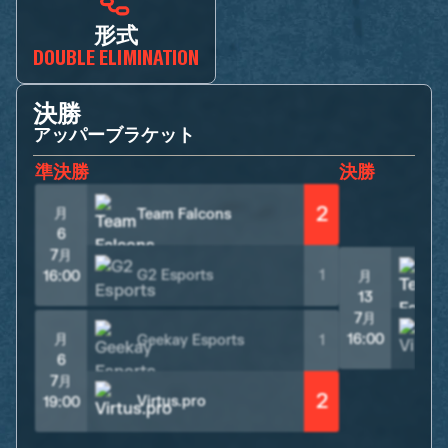
形式
DOUBLE ELIMINATION
決勝
アッパーブラケット
準決勝
決勝
2
月
Team Falcons
6
7月
G2 Esports
1
16:00
月
13
7月
V
月
16:00
Geekay Esports
1
6
7月
2
Virtus.pro
19:00