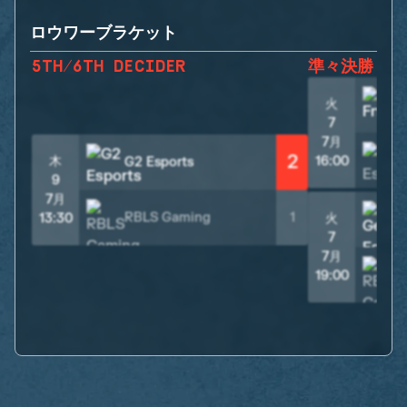
ロウワーブラケット
5TH/6TH DECIDER
準々決勝
火
7
7月
2
木
16:00
G2 Esports
9
7月
RBLS Gaming
1
13:30
火
7
7月
19:00