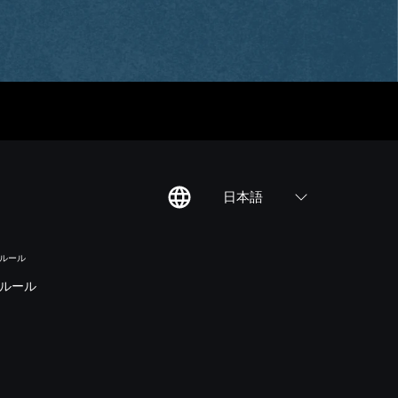
日本語
のルール
ルール