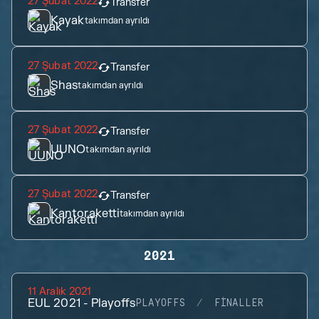
27 Şubat 2022
Transfer
Kayak
takımdan ayrıldı
27 Şubat 2022
Transfer
Shas
takımdan ayrıldı
27 Şubat 2022
Transfer
UUNO
takımdan ayrıldı
27 Şubat 2022
Transfer
Kantoraketti
takımdan ayrıldı
2021
11 Aralık 2021
EUL 2021 - Playoffs
PLAYOFFS
FINALLER