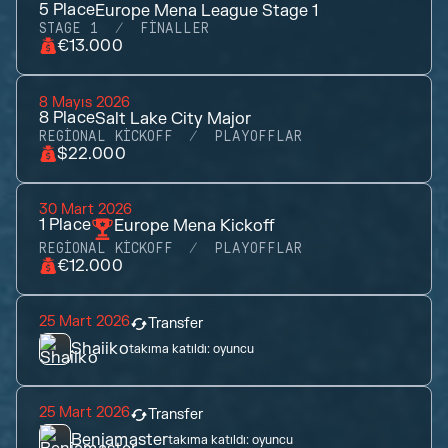
5
Place
Europe Mena League Stage 1
STAGE 1
FINALLER
€13.000
8 Mayıs 2026
8
Place
Salt Lake City Major
REGIONAL KICKOFF
PLAYOFFLAR
$22.000
30 Mart 2026
1
Place
Europe Mena Kickoff
REGIONAL KICKOFF
PLAYOFFLAR
€12.000
25 Mart 2026
Transfer
Shaiiko
takıma katıldı:
oyuncu
25 Mart 2026
Transfer
Benjamaster
takıma katıldı:
oyuncu