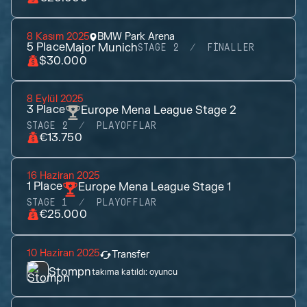
8 Kasım 2025
BMW Park Arena
5
Place
Major Munich
STAGE 2
FINALLER
$30.000
8 Eylül 2025
3
Place
Europe Mena League Stage 2
STAGE 2
PLAYOFFLAR
€13.750
16 Haziran 2025
1
Place
Europe Mena League Stage 1
STAGE 1
PLAYOFFLAR
€25.000
10 Haziran 2025
Transfer
Stompn
takıma katıldı:
oyuncu