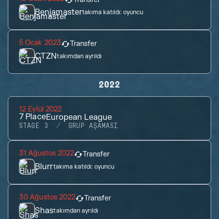
Benjamaster
takıma katıldı:
oyuncu
5 Ocak 2023
Transfer
CTZN
takımdan ayrıldı
2022
12 Eylül 2022
7
Place
European League
STAGE 3
GRUP AŞAMASI
31 Ağustos 2022
Transfer
Blurr
takıma katıldı:
oyuncu
30 Ağustos 2022
Transfer
Shas
takımdan ayrıldı