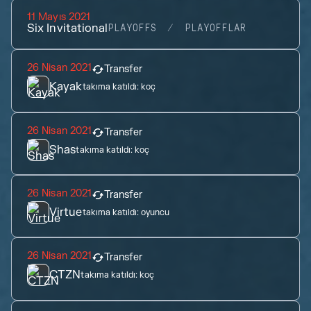
11 Mayıs 2021
Six Invitational
PLAYOFFS
PLAYOFFLAR
26 Nisan 2021
Transfer
Kayak
takıma katıldı:
koç
26 Nisan 2021
Transfer
Shas
takıma katıldı:
koç
26 Nisan 2021
Transfer
Virtue
takıma katıldı:
oyuncu
26 Nisan 2021
Transfer
CTZN
takıma katıldı:
koç