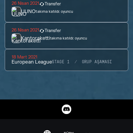
26 Nisan 2021
Transfer
UUNO
takıma katıldı:
oyuncu
26 Nisan 2021
Transfer
Kantoraketti
takıma katıldı:
oyuncu
18 Mart 2021
European League
STAGE 1
GRUP AŞAMASI