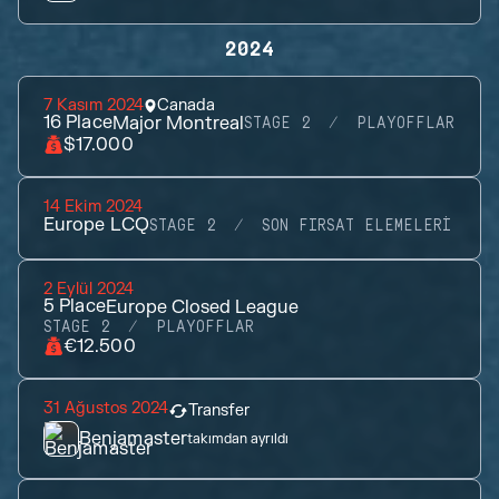
2024
7 Kasım 2024
Canada
16
Place
Major Montreal
STAGE 2
PLAYOFFLAR
$17.000
14 Ekim 2024
Europe LCQ
STAGE 2
SON FIRSAT ELEMELERI
2 Eylül 2024
5
Place
Europe Closed League
STAGE 2
PLAYOFFLAR
€12.500
31 Ağustos 2024
Transfer
Benjamaster
takımdan ayrıldı