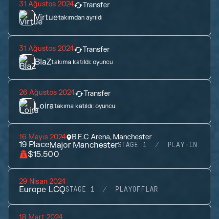
31 Ağustos 2024
Transfer
Virtue
takımdan ayrıldı
31 Ağustos 2024
Transfer
BlaZ
takıma katıldı:
oyuncu
26 Ağustos 2024
Transfer
Loira
takıma katıldı:
oyuncu
16 Mayıs 2024
B.E.C Arena, Manchester
19
Place
Major Manchester
STAGE 1
PLAY-IN
$15.500
29 Nisan 2024
Europe LCQ
STAGE 1
PLAYOFFLAR
18 Mart 2024