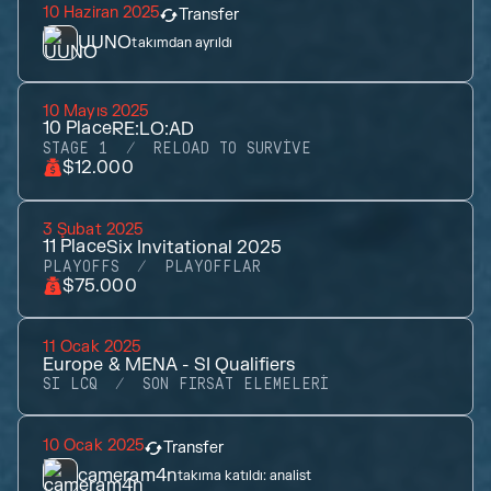
10 Haziran 2025
Transfer
UUNO
takımdan ayrıldı
10 Mayıs 2025
10
Place
RE:LO:AD
STAGE 1
RELOAD TO SURVIVE
$12.000
3 Şubat 2025
11
Place
Six Invitational 2025
PLAYOFFS
PLAYOFFLAR
$75.000
11 Ocak 2025
Europe & MENA - SI Qualifiers
SI LCQ
SON FIRSAT ELEMELERI
10 Ocak 2025
Transfer
cameram4n
takıma katıldı:
analist