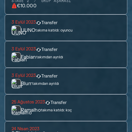
STAGE 2
GRUP AŞAMASI
€10.000
3 Eylül 2023
Transfer
UUNO
takıma katıldı:
oyuncu
3 Eylül 2023
Transfer
Fabian
takımdan ayrıldı
3 Eylül 2023
Transfer
Blurr
takımdan ayrıldı
25 Ağustos 2023
Transfer
Ramalho
takıma katıldı:
koç
24 Nisan 2023