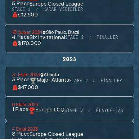
5
Place
Europe Closed League
STAGE 1
KARAR VERICILER
€12.500
13 Şubat 2024
São Paulo, Brazil
4
Place
Six Invitational
STAGE 2
FINALLER
$170.000
2023
31 Ekim 2023
Atlanta
3
Place
Major Atlanta
STAGE 2
FINALLER
$47.000
6 Ekim 2023
1
Place
Europe LCQ
STAGE 2
PLAYOFFLAR
4 Eylül 2023
8
Place
Europe Closed League