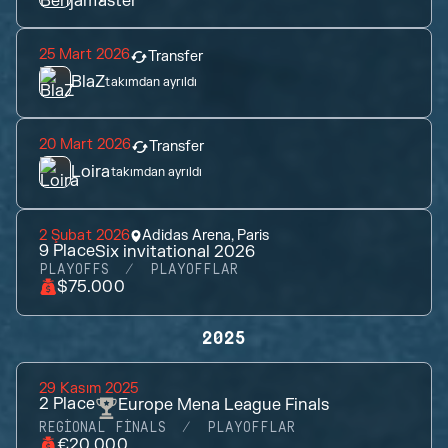
25 Mart 2026
Transfer
BlaZ
takımdan ayrıldı
20 Mart 2026
Transfer
Loira
takımdan ayrıldı
2 Şubat 2026
Adidas Arena, Paris
9
Place
Six invitational 2026
PLAYOFFS
PLAYOFFLAR
$75.000
2025
29 Kasım 2025
2
Place
Europe Mena League Finals
REGIONAL FINALS
PLAYOFFLAR
€20.000