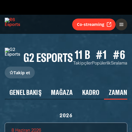
Co-streaming
11 B
#1
#6
G2 ESPORTS
Takipçiler
Popülerlik
Sıralama
Takip et
GENEL BAKIŞ
MAĞAZA
KADRO
ZAMAN Ç
2026
8 Haziran 2026