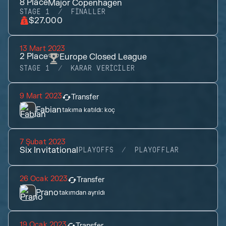
8
Place
Major Copenhagen
STAGE 1
FINALLER
$27.000
13 Mart 2023
2
Place
Europe Closed League
STAGE 1
KARAR VERICILER
9 Mart 2023
Transfer
Fabian
takıma katıldı:
koç
7 Şubat 2023
Six Invitational
PLAYOFFS
PLAYOFFLAR
26 Ocak 2023
Transfer
Prano
takımdan ayrıldı
19 Ocak 2023
Transfer