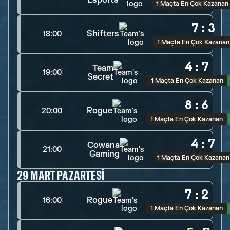
1 Maçta En Çok Kazanan
7
:
3
Shifters
18:00
1 Maçta En Çok Kazanan
4
:
7
Team
19:00
Secret
1 Maçta En Çok Kazanan
8
:
6
Rogue
20:00
1 Maçta En Çok Kazanan
4
:
7
Cowana
21:00
Gaming
1 Maçta En Çok Kazanan
29 MART PAZARTESI
7
:
2
Rogue
16:00
1 Maçta En Çok Kazanan