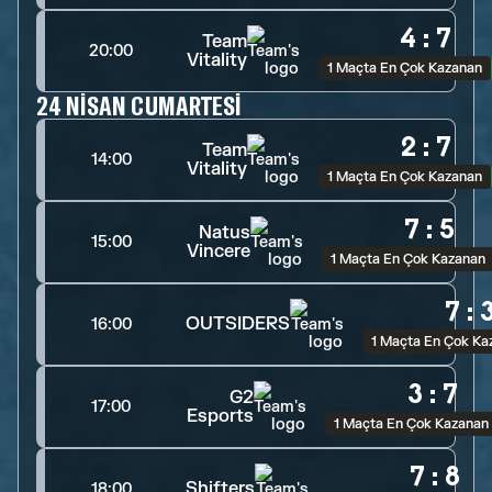
4
:
7
Team
20:00
Vitality
1 Maçta En Çok Kazanan
24 NISAN CUMARTESI
2
:
7
Team
14:00
Vitality
1 Maçta En Çok Kazanan
7
:
5
Natus
15:00
Vincere
1 Maçta En Çok Kazanan
7
:
OUTSIDERS
16:00
1 Maçta En Çok Ka
3
:
7
G2
17:00
Esports
1 Maçta En Çok Kazanan
7
:
8
Shifters
18:00