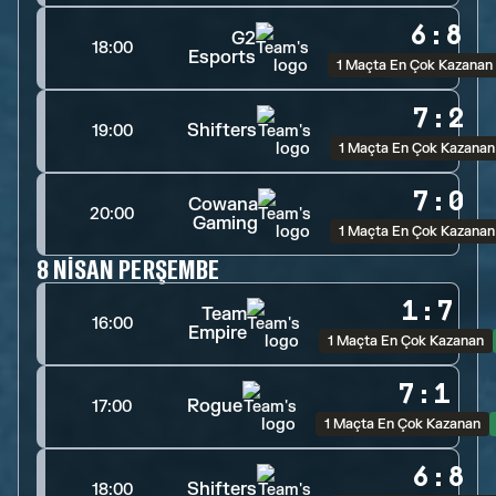
6
:
8
G2
18:00
Esports
1 Maçta En Çok Kazanan
7
:
2
Shifters
19:00
1 Maçta En Çok Kazanan
7
:
0
Cowana
20:00
Gaming
1 Maçta En Çok Kazanan
8 NISAN PERŞEMBE
1
:
7
Team
16:00
Empire
1 Maçta En Çok Kazanan
7
:
1
Rogue
17:00
1 Maçta En Çok Kazanan
6
:
8
Shifters
18:00