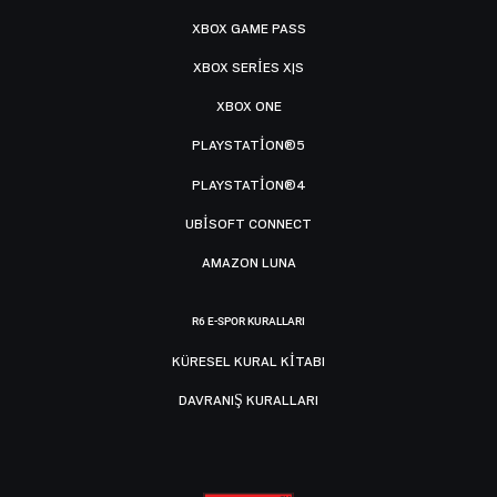
XBOX GAME PASS
XBOX SERIES X|S
XBOX ONE
PLAYSTATION®5
PLAYSTATION®4
UBISOFT CONNECT
AMAZON LUNA
R6 E-SPOR KURALLARI
KÜRESEL KURAL KITABI
DAVRANIŞ KURALLARI