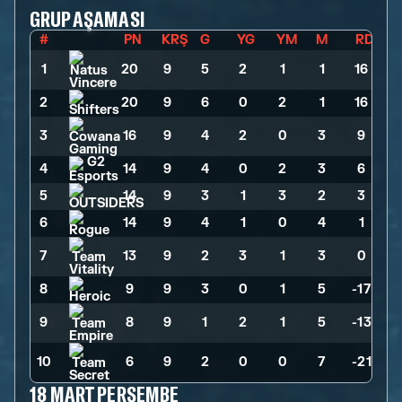
GRUP AŞAMASI
#
PN
KRŞ
G
YG
YM
M
RD
1
20
>
9
>
5
>
2
>
1
>
1
>
16
2
20
>
9
>
6
>
0
>
2
>
1
>
16
3
16
>
9
>
4
>
2
>
0
>
3
>
9
4
14
>
9
>
4
>
0
>
2
>
3
>
6
5
14
>
9
>
3
>
1
>
3
>
2
>
3
6
14
>
9
>
4
>
1
>
0
>
4
>
1
7
13
>
9
>
2
>
3
>
1
>
3
>
0
8
9
>
9
>
3
>
0
>
1
>
5
>
-17
9
8
>
9
>
1
>
2
>
1
>
5
>
-13
10
6
>
9
>
2
>
0
>
0
>
7
>
-21
18 MART PERŞEMBE