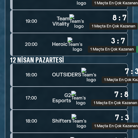
1 Maçta En Çok Kazanan
8
:
7
Team
19:00
Vitality
1 Maçta En Çok Kazanan
3
:
7
Heroic
20:00
1 Maçta En Çok Kazanan
12 NISAN PAZARTESI
7
:
OUTSIDERS
16:00
1 Maçta En Çok Ka
7
:
8
G2
17:00
Esports
1 Maçta En Çok Kazanan
7
:
3
Shifters
18:00
1 Maçta En Çok Kazanan