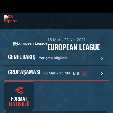
18 Mar – 25 Nis 2021
EUROPEAN LEAGUE
GENEL BAKIŞ
Yarışma bilgileri
GRUP AŞAMASI
18 Mar - 25 Nis
Bitti
FORMAT
LIG USULÜ