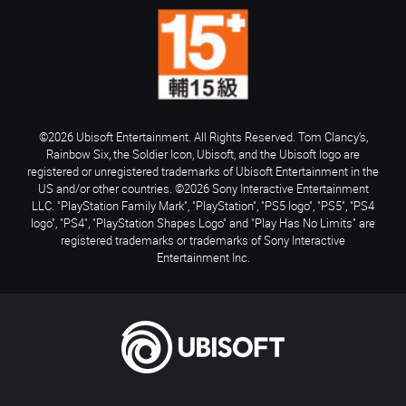
©2026 Ubisoft Entertainment. All Rights Reserved. Tom Clancy’s,
Rainbow Six, the Soldier Icon, Ubisoft, and the Ubisoft logo are
registered or unregistered trademarks of Ubisoft Entertainment in the
US and/or other countries. ©2026 Sony Interactive Entertainment
LLC. "PlayStation Family Mark", "PlayStation", "PS5 logo", "PS5", "PS4
logo", "PS4", "PlayStation Shapes Logo" and "Play Has No Limits" are
registered trademarks or trademarks of Sony Interactive
Entertainment Inc.