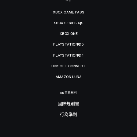
平台
XBOX GAME PASS
XBOX SERIES X|S
XBOX ONE
PLAYSTATION®5
PLAYSTATION®4
UBISOFT CONNECT
AMAZON LUNA
R6 電競規則
國際規則書
行為準則