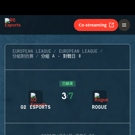
Co-streaming
EUROPEAN LEAGUE
EUROPEAN LEAGUE
分組對抗賽
分組 A - 對戰日 8
已結束
3
7
:
G2 ESPORTS
ROGUE