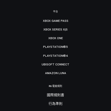
平台
XBOX GAME PASS
XBOX SERIES X|S
XBOX ONE
PLAYSTATION®5
PLAYSTATION®4
UBISOFT CONNECT
AMAZON LUNA
R6 電競規則
國際規則書
行為準則