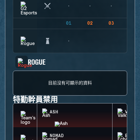
01
02
03
04
ROGUE
目前沒有可顯示的資料
特勤幹員禁用
ASH
VALKY
NOMAD
ECHO