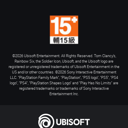
©2026 Ubisoft Entertainment. All Rights Reserved. Tom Clancy’s,
Rainbow Six, the Soldier Icon, Ubisoft, and the Ubisoft logo are
registered or unregistered trademarks of Ubisoft Entertainment in the
US and/or other countries. ©2026 Sony Interactive Entertainment
LLC. "PlayStation Family Mark", "PlayStation", "PS5 logo", "PS5", "PS4
logo", "PS4", "PlayStation Shapes Logo" and "Play Has No Limits" are
registered trademarks or trademarks of Sony Interactive
Entertainment Inc.