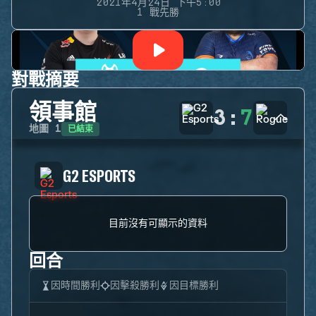
2021年4月24日 下午5:00
1 戰先勝
對戰摘要
領事館
3
:
7
已結束
地圖
1
G2 ESPORTS
目前沒有可顯示的資料
回合
因時間勝利
因擊殺勝利
因目標勝利