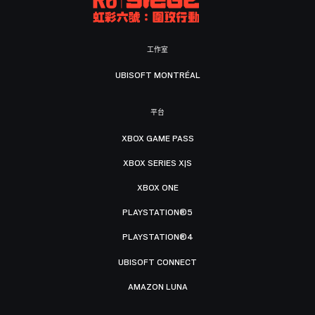
工作室
UBISOFT MONTRÉAL
平台
XBOX GAME PASS
XBOX SERIES X|S
XBOX ONE
PLAYSTATION®5
PLAYSTATION®4
UBISOFT CONNECT
AMAZON LUNA