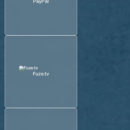
PayPal
Fuze.tv