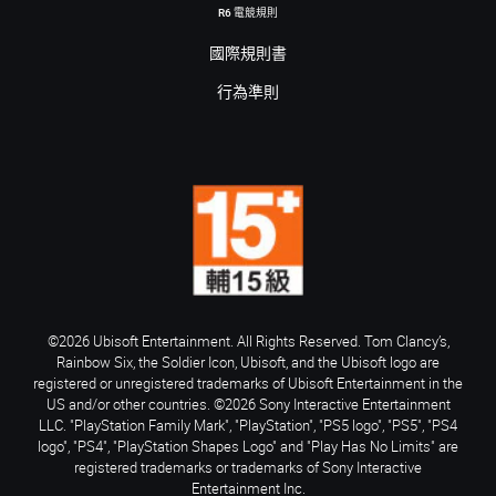
R6 電競規則
國際規則書
行為準則
©2026 Ubisoft Entertainment. All Rights Reserved. Tom Clancy’s,
Rainbow Six, the Soldier Icon, Ubisoft, and the Ubisoft logo are
registered or unregistered trademarks of Ubisoft Entertainment in the
US and/or other countries. ©2026 Sony Interactive Entertainment
LLC. "PlayStation Family Mark", "PlayStation", "PS5 logo", "PS5", "PS4
logo", "PS4", "PlayStation Shapes Logo" and "Play Has No Limits" are
registered trademarks or trademarks of Sony Interactive
Entertainment Inc.