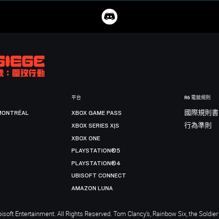
平台
R6 電競規則
MONTRÉAL
XBOX GAME PASS
國際規則書
XBOX SERIES X|S
行為準則
XBOX ONE
PLAYSTATION®5
PLAYSTATION®4
UBISOFT CONNECT
AMAZON LUNA
soft Entertainment. All Rights Reserved. Tom Clancy’s, Rainbow Six, the Soldier 