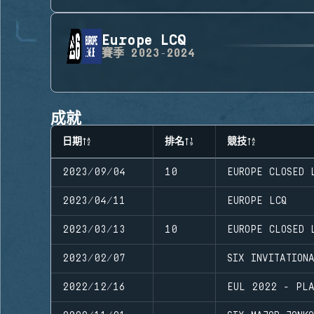
Europe LCQ
賽季
2023-2024
成就
日期
排名
競技
2023/09/04
10
EUROPE CLOSED 
2023/04/11
EUROPE LCQ
2023/03/13
10
EUROPE CLOSED 
2023/02/07
SIX INVITATION
2022/12/16
EUL 2022 - PLA