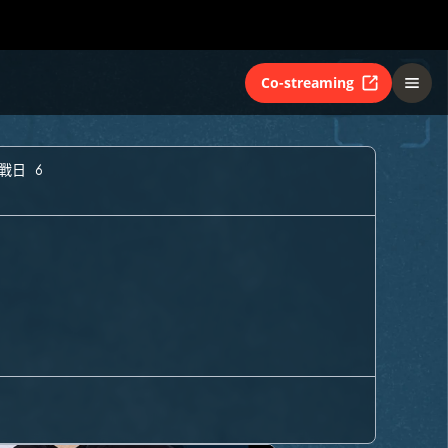
Co-streaming
戰日 6