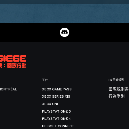
平台
R6 電競規則
MONTRÉAL
XBOX GAME PASS
國際規則書
XBOX SERIES X|S
行為準則
XBOX ONE
PLAYSTATION®5
PLAYSTATION®4
UBISOFT CONNECT