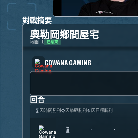
對戰摘要
奧勒岡鄉間屋宅
已結束
地圖
1
COWANA GAMING
回合
因時間勝利
因擊殺勝利
因目標勝利