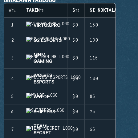
#
TAKIM
$
SI NOKTALARI
VIRTUS.PRO
1
$0
150
G2 ESPORTS
2
$0
130
MNM
3
$0
115
GAMING
WOLVES
4
$0
100
ESPORTS
WYLDE
5
$0
85
SHIFTERS
6
$0
75
TEAM
7
$0
65
SECRET