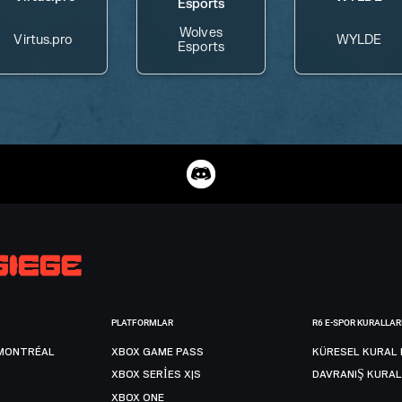
Wolves
Virtus.pro
WYLDE
Esports
PLATFORMLAR
R6 E-SPOR KURALLAR
MONTRÉAL
XBOX GAME PASS
KÜRESEL KURAL 
XBOX SERIES X|S
DAVRANIŞ KURAL
XBOX ONE