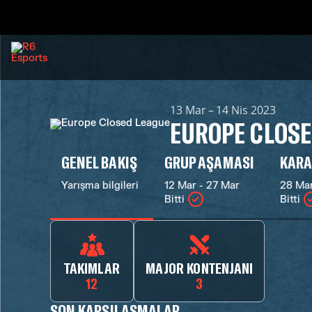
13 Mar – 14 Nis 2023
EUROPE CLOSE
GENEL BAKIŞ
GRUP AŞAMASI
KARA
Yarışma bilgileri
12 Mar - 27 Mar
28 Mar
Bitti
Bitti
TAKIMLAR
MAJOR KONTENJANI
12
3
SON KARŞILAŞMALAR