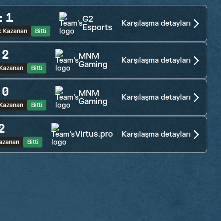
:
1
G2
Karşılaşma detayları
Esports
k Kazanan
Bitti
:
2
MNM
Karşılaşma detayları
Gaming
 Kazanan
Bitti
:
0
MNM
Karşılaşma detayları
Gaming
 Kazanan
Bitti
2
Virtus.pro
Karşılaşma detayları
azanan
Bitti