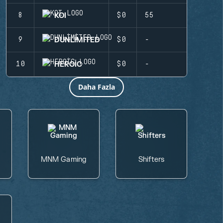
KOI
8
$0
55
DUNLIMITED
9
$0
-
HEROIC
10
$0
-
Daha Fazla
MNM Gaming
Shifters