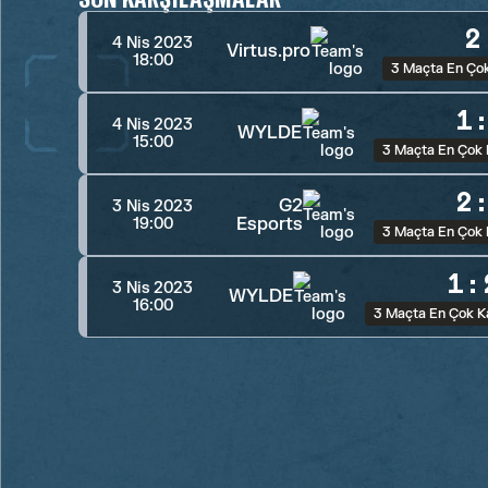
2
4 Nis 2023
Virtus.pro
18:00
3 Maçta En Ço
1
4 Nis 2023
WYLDE
15:00
3 Maçta En Çok
2
G2
3 Nis 2023
Esports
19:00
3 Maçta En Çok
1
:
3 Nis 2023
WYLDE
16:00
3 Maçta En Çok K