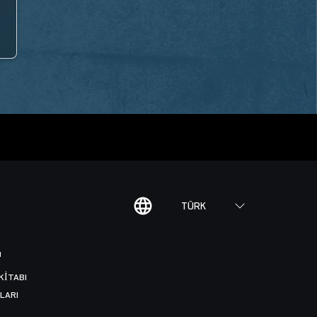
TÜRK
I
KITABI
LARI