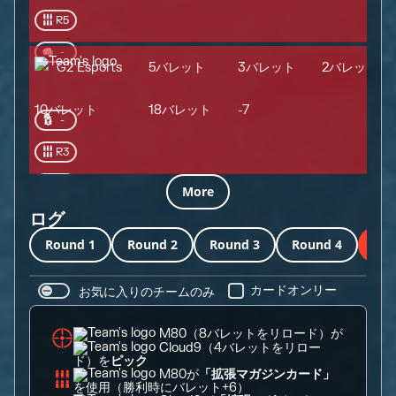
R5
-
G2 Esports
5バレット
3バレット
2バレット
10バレット
18バレット
-7
-
R3
R3
More
ログ
Round 1
Round 2
Round 3
Round 4
Rou
お気に入りのチームのみ
カードオンリー
M80
（8バレットをリロード）が
Cloud9
（4バレットをリロー
ド）を
ピック
M80
が
「拡張マガジンカード」
を使用（勝利時にバレット+6）