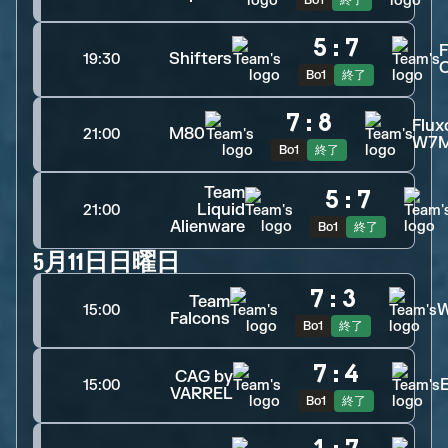
Bo1
終了
5
:
7
Shifters
19:30
C
Bo1
終了
7
:
8
Flux
M80
21:00
W7
Bo1
終了
Team
5
:
7
Liquid
21:00
Alienware
Bo1
終了
5月11日日曜日
7
:
3
Team
W
15:00
Falcons
Bo1
終了
7
:
4
CAG by
15:00
VARREL
Bo1
終了