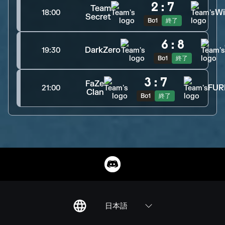
2
:
7
Team
Wi
18:00
Secret
Bo1
終了
6
:
8
DarkZero
19:30
Bo1
終了
3
:
7
FaZe
FUR
21:00
Clan
Bo1
終了
日本語