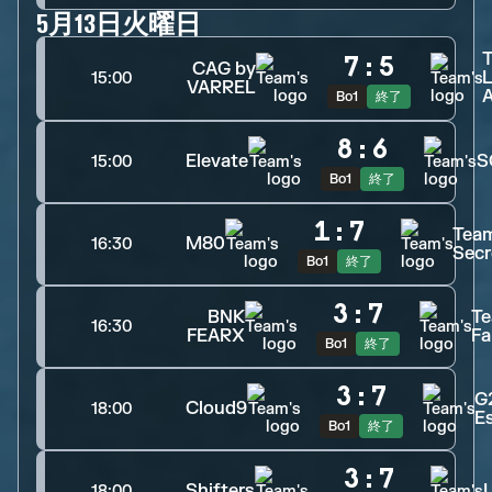
5月13日火曜日
7
:
5
CAG by
L
15:00
VARREL
A
Bo1
終了
8
:
6
Elevate
S
15:00
Bo1
終了
1
:
7
Tea
M80
16:30
Secr
Bo1
終了
3
:
7
BNK
T
16:30
FEARX
Fa
Bo1
終了
3
:
7
G
Cloud9
18:00
E
Bo1
終了
3
:
7
Shifters
18:00