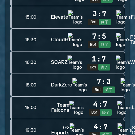
M80
が
Cloud9
を
（
M80
 ボーナスバ
エリミネート
レット1）
3
:
7
BNK FEARX
が
Elevate
F
15:00
Shifters
に
（
BNK FEARX
、0
勝利
Bo1
終了
バレット獲得。
Shifters
、0バレ
ット喪失）
BNK FEARX
が
7
:
5
P
Shifters
を
（
BNK 
エリミネート
Cloud9
16:30
T
FEARX
 ボーナスバレット1）
Bo1
終了
Wildcard
が
Team 
Secret
に
（
Wildcard
、13バ
勝利
1
:
7
レット獲得。
Team Secret
、14
バレット喪失）
SCARZ
W
16:30
Wildcard
が
Team 
Bo1
終了
Secret
を
（
エリミネート
Wildcard
 ボーナスバレット1）
7
:
3
G2 Esports
が
DarkZero
DarkZero
に
（
G2 Esports
、
18:00
勝利
7バレット獲得。
DarkZero
、14バ
Bo1
終了
レット喪失）
G2 Esports
が
4
:
7
DarkZero
を
（
G2 
エリミネート
Team
18:00
Esports
 ボーナスバレット1）
Falcons
Bo1
終了
FURIA
が
FaZe 
Clan
に
（
FURIA
、8バレット
勝利
獲得。
FaZe Clan
、7バレット喪
4
:
7
失）
G2
S
19:30
Esports
G