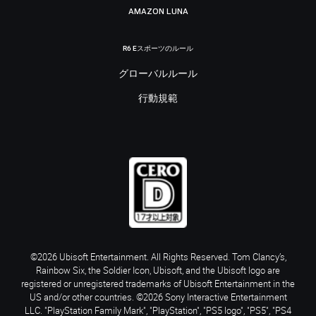
AMAZON LUNA
R6 Eスポーツのルール
グローバルルール
行動規範
©2026 Ubisoft Entertainment. All Rights Reserved. Tom Clancy’s,
Rainbow Six, the Soldier Icon, Ubisoft, and the Ubisoft logo are
registered or unregistered trademarks of Ubisoft Entertainment in the
US and/or other countries. ©2026 Sony Interactive Entertainment
LLC. "PlayStation Family Mark", "PlayStation", "PS5 logo", "PS5", "PS4