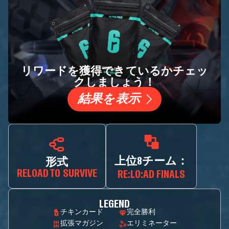
リワードを獲得できているかチェッ
クしましょう！
結果を表示
上位8チーム：
形式
RELOAD TO SURVIVE
RE:LO:AD FINALS
LEGEND
チキンカード
完全勝利
拡張マガジン
エリミネーター