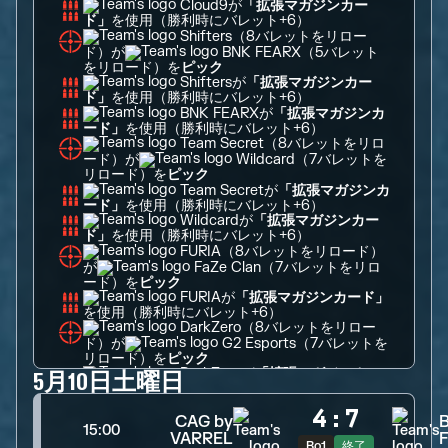
Cloud9
が
「拡張マガジンカー
を使用（勝利時にバレット+6）
ド」
Shifters
（8バレットをリロー
ド）が
BNK FEARX
（5バレット
をリロード）を
ピック
Shifters
が
「拡張マガジンカー
を使用（勝利時にバレット+6）
ド」
BNK FEARX
が
「拡張マガジンカ
を使用（勝利時にバレット+6）
ード」
Team Secret
（8バレットをリロ
ード）が
Wildcard
（7バレットを
リロード）を
ピック
Team Secret
が
「拡張マガジンカ
を使用（勝利時にバレット+6）
ード」
Wildcard
が
「拡張マガジンカー
を使用（勝利時にバレット+6）
ド」
FURIA
（8バレットをリロード）
が
FaZe Clan
（7バレットをリロ
ード）を
ピック
FURIA
が
「拡張マガジンカード」
を使用（勝利時にバレット+6）
DarkZero
（8バレットをリロー
ド）が
G2 Esports
（7バレットを
リロード）を
ピック
DarkZero
が
「拡張マガジンカー
5月10日土曜日
を使用（勝利時にバレット+6）
ド」
M80
が
Cloud9
に
4
:
7
（
M80
、14バレット獲得。
CAG by
勝利
15:00
Cloud9
、4バレット喪失）
VARREL
Bo1
終了