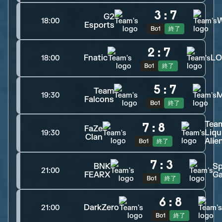
3
:
7
G2
W
18:00
Esports
Bo1
終了
2
:
7
Fnatic
L
18:00
Bo1
終了
5
:
7
Team
19:30
Falcons
Bo1
終了
Tea
7
:
8
FaZe
Liqu
19:30
Clan
Alie
Bo1
終了
7
:
3
BNK
Sp
21:00
FEARX
G
Bo1
終了
6
:
8
DarkZero
21:00
Bo1
終了