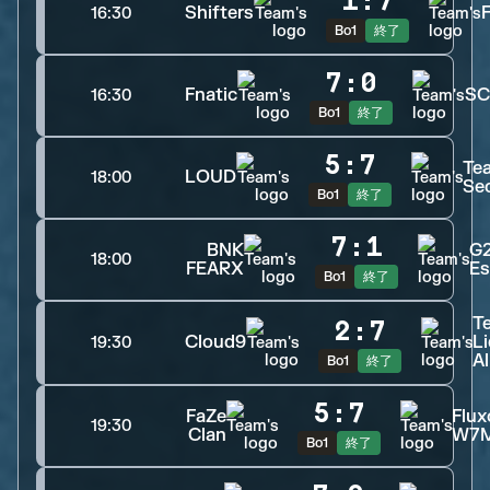
1
:
7
Shifters
16:30
Bo1
終了
7
:
0
Fnatic
SC
16:30
Bo1
終了
5
:
7
Te
LOUD
18:00
Se
Bo1
終了
7
:
1
BNK
G
18:00
FEARX
Es
Bo1
終了
T
2
:
7
Cloud9
Li
19:30
A
Bo1
終了
5
:
7
FaZe
Flux
19:30
Clan
W7
Bo1
終了