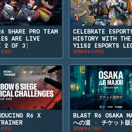
R6 SHARE PRO TEAM
CELEBRATE ESPORT
LES ARE LIVE
HISTORY WITH THE
E 2 OF 3)
Y11S2 ESPORTS LE
7月2日
2026年6月29日
SETS
ODUCING R6 X
BLAST R6 OSAKA M
TRAINER
への道 - チケット
6月9日
2026年6月8日