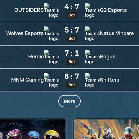
4
:
7
OUTSIDERS
G2 Esports
Bo1
5
:
7
Wolves Esports
Natus Vincere
Bo1
7
:
1
Heroic
Rogue
Bo1
8
:
7
MNM Gaming
Shifters
Bo1
More